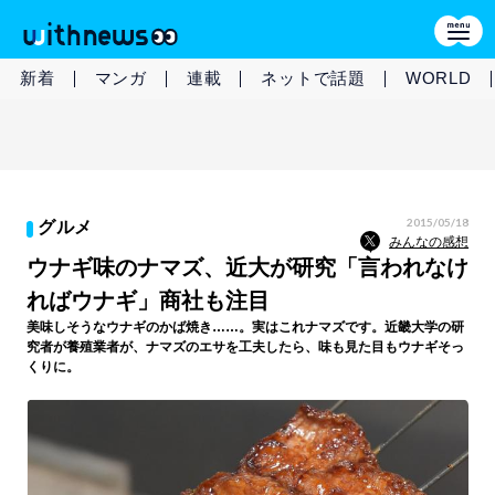
新着
マンガ
連載
ネットで話題
WORLD
2015/05/18
グルメ
みんなの感想
ウナギ味のナマズ、近大が研究「言われなけ
ればウナギ」商社も注目
美味しそうなウナギのかば焼き……。実はこれナマズです。近畿大学の研
究者が養殖業者が、ナマズのエサを工夫したら、味も見た目もウナギそっ
くりに。