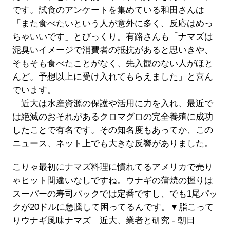
です。試食のアンケートを集めている和田さんは
「また食べたいという人が意外に多く、反応はめっ
ちゃいいです」とびっくり。有路さんも「ナマズは
泥臭いイメージで消費者の抵抗があると思いきや、
そもそも食べたことがなく、先入観のない人がほと
んど。予想以上に受け入れてもらえました」と喜ん
でいます。
近大は水産資源の保護や活用に力を入れ、最近で
は絶滅のおそれがあるクロマグロの完全養殖に成功
したことで有名です。その知名度もあってか、この
ニュース、ネット上でも大きな反響がありました。
こりゃ最初にナマズ料理に慣れてるアメリカで売り
ゃヒット間違いなしですね。ウナギの蒲焼の握りは
スーパーの寿司パックでは定番ですし、でも1尾パッ
クが20ドルに急騰して困ってるんです。▼脂こって
りウナギ風味ナマズ 近大、業者と研究 - 朝日