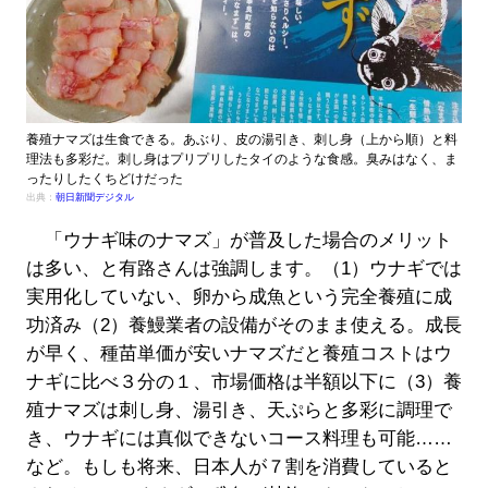
養殖ナマズは生食できる。あぶり、皮の湯引き、刺し身（上から順）と料
理法も多彩だ。刺し身はプリプリしたタイのような食感。臭みはなく、ま
ったりしたくちどけだった
出典：
朝日新聞デジタル
「ウナギ味のナマズ」が普及した場合のメリット
は多い、と有路さんは強調します。（1）ウナギでは
実用化していない、卵から成魚という完全養殖に成
功済み（2）養鰻業者の設備がそのまま使える。成長
が早く、種苗単価が安いナマズだと養殖コストはウ
ナギに比べ３分の１、市場価格は半額以下に（3）養
殖ナマズは刺し身、湯引き、天ぷらと多彩に調理で
き、ウナギには真似できないコース料理も可能……
など。もしも将来、日本人が７割を消費していると