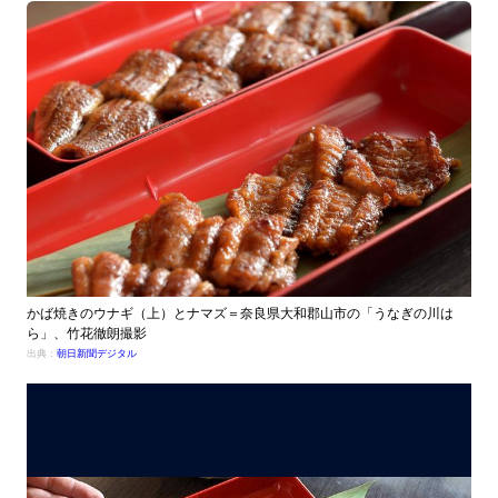
かば焼きのウナギ（上）とナマズ＝奈良県大和郡山市の「うなぎの川は
ら」、竹花徹朗撮影
出典：
朝日新聞デジタル