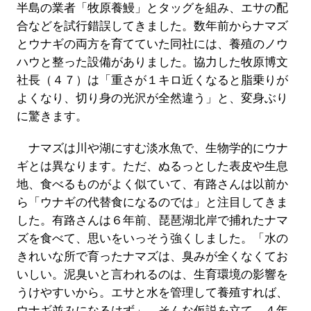
半島の業者「牧原養鰻」とタッグを組み、エサの配
合などを試行錯誤してきました。数年前からナマズ
とウナギの両方を育てていた同社には、養殖のノウ
ハウと整った設備がありました。協力した牧原博文
社長（４７）は「重さが１キロ近くなると脂乗りが
よくなり、切り身の光沢が全然違う」と、変身ぶり
に驚きます。
ナマズは川や湖にすむ淡水魚で、生物学的にウナ
ギとは異なります。ただ、ぬるっとした表皮や生息
地、食べるものがよく似ていて、有路さんは以前か
ら「ウナギの代替食になるのでは」と注目してきま
した。有路さんは６年前、琵琶湖北岸で捕れたナマ
ズを食べて、思いをいっそう強くしました。「水の
きれいな所で育ったナマズは、臭みが全くなくてお
いしい。泥臭いと言われるのは、生育環境の影響を
うけやすいから。エサと水を管理して養殖すれば、
ウナギ並みになるはず」。そんな仮説を立て、４年