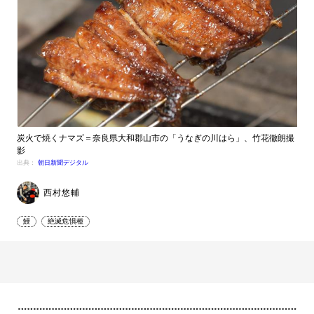
炭火で焼くナマズ＝奈良県大和郡山市の「うなぎの川はら」、竹花徹朗撮
影
出典：
朝日新聞デジタル
西村悠輔
鰻
絶滅危惧種