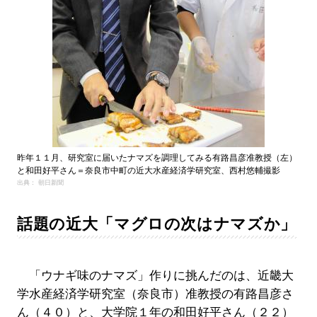
昨年１１月、研究室に届いたナマズを調理してみる有路昌彦准教授（左）
と和田好平さん＝奈良市中町の近大水産経済学研究室、西村悠輔撮影
出典： 朝日新聞
話題の近大「マグロの次はナマズか」
「ウナギ味のナマズ」作りに挑んだのは、近畿大
学水産経済学研究室（奈良市）准教授の有路昌彦さ
ん（４０）と、大学院１年の和田好平さん（２２）