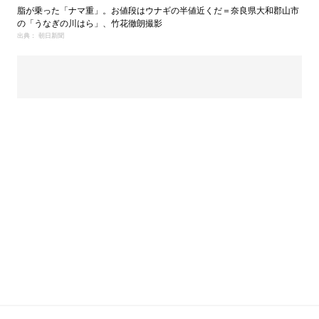
脂が乗った「ナマ重」。お値段はウナギの半値近くだ＝奈良県大和郡山市
の「うなぎの川はら」、竹花徹朗撮影
出典： 朝日新聞