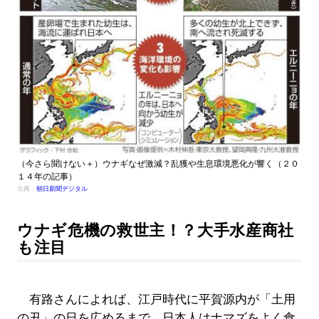
（今さら聞けない＋）ウナギなぜ激減？乱獲や生息環境悪化が響く（２０
１４年の記事）
出典：
朝日新聞デジタル
ウナギ危機の救世主！？大手水産商社
も注目
有路さんによれば、江戸時代に平賀源内が「土用
の丑」の日を広めるまで、日本人はナマズをよく食