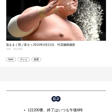
塩をまく照ノ富士＝2015年3月21日、竹花徹朗撮影
出典： 朝日新聞
NHK
テレビ
相撲
1日200番、終了はいつも午後6時