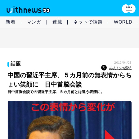
新着
マンガ
連載
ネットで話題
WORLD
2015/04/23
話題
みんなの感想
中国の習近平主席、５カ月前の無表情からち
ょい笑顔に 日中首脳会談
日中首脳会談での習近平主席、５カ月前とは違う表情に。