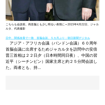
こちらも会談前。両首脳とも少し明るい表情に＝2015年4月22日、ジャカ
ルタ、代表撮影
日中、関係改善で一致 首脳会談、５カ月ぶり：朝日新聞デジタル
アジア・アフリカ会議（バンドン会議）６０周年
首脳会議に出席するためジャカルタを訪問中の安倍
晋三首相は２２日夕（日本時間同日夜）、中国の習
近平（シーチンピン）国家主席と約２５分間会談し
た。両者とも、持...