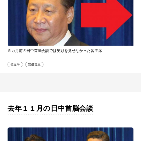
５カ月前の日中首脳会談では笑顔を見せなかった習主席
習近平
安倍晋三
去年１１月の日中首脳会談