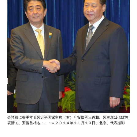
会談前に握手する習近平国家主席（右）と安倍晋三首相。習主席はほぼ無
表情で、安倍首相も・・・＝２０１４年１１月１０日、北京、代表撮影