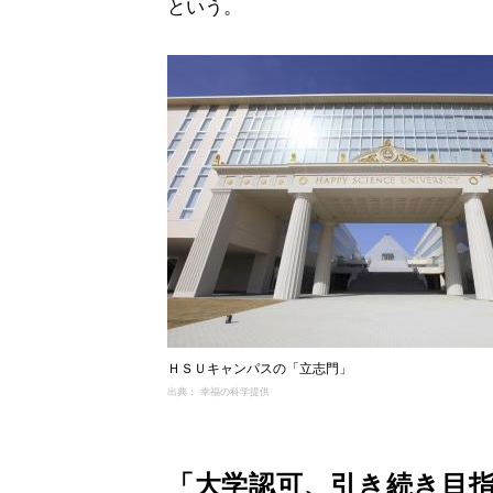
という。
ＨＳＵキャンパスの「立志門」
出典： 幸福の科学提供
「大学認可、引き続き目