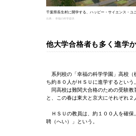
千葉県長生村に開学する、ハッピー・サイエンス・ユ
出典： 幸福の科学提供
他大学合格者も多く進学
系列校の「幸福の科学学園」高校（
ち約８０人がＨＳＵに進学するという
同高校は難関大合格のための受験教
と、この春は東大と京大にそれぞれ２
ＨＳＵの教員は、約１００人を確保
聘（へい）」という。