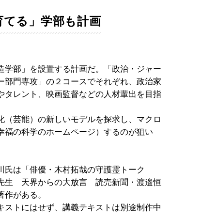
育てる」学部も計画
造学部」を設置する計画だ。「政治・ジャー
ー部門専攻」の２コースでそれぞれ、政治家
やタレント、映画監督などの人材輩出を目指
化（芸能）の新しいモデルを探求し、マクロ
幸福の科学のホームページ）するのが狙い
川氏は「俳優・木村拓哉の守護霊トーク
先生 天界からの大放言 読売新聞・渡邉恒
著作がある。
キストにはせず、講義テキストは別途制作中