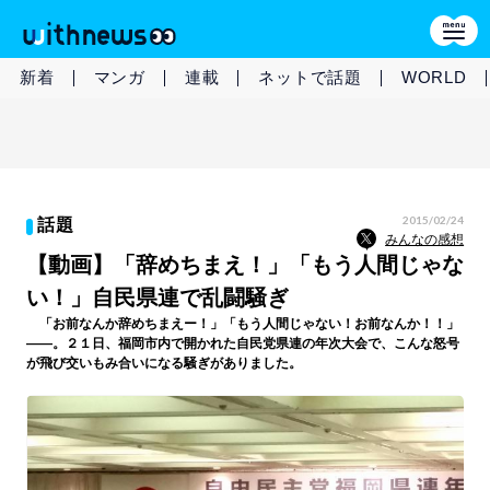
新着
マンガ
連載
ネットで話題
WORLD
2015/02/24
話題
みんなの感想
【動画】「辞めちまえ！」「もう人間じゃな
い！」自民県連で乱闘騒ぎ
「お前なんか辞めちまえー！」「もう人間じゃない！お前なんか！！」
――。２１日、福岡市内で開かれた自民党県連の年次大会で、こんな怒号
が飛び交いもみ合いになる騒ぎがありました。