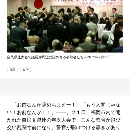
自民県連大会で議長席周辺に詰め寄る参加者たち＝2015年2月21日
福岡
政治
「お前なんか辞めちまえー！」「もう人間じゃな
い！お前なんか！！」――。２１日、福岡市内で開
かれた自民党県連の年次大会で、こんな怒号が飛び
交い乱闘寸前になり、警官が駆けつける騒ぎがあり