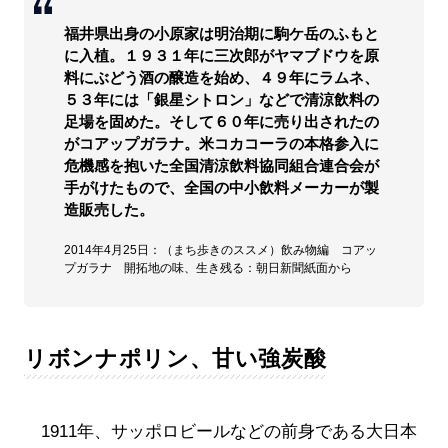
福井県出身の小原家は明治期に駒ケ岳のふもと
に入植。１９３１年に三次郎がヤマブドウを原
料にぶどう酒の醸造を始め、４９年にラムネ、
５３年には「銀星シトロン」などで清涼飲料の
足場を固めた。そして６０年に売り出されたの
がコアップガラナ。米コカコーラの本格参入に
危機感を抱いた全国清涼飲料協同組合連合会が
手がけたもので、全国の中小飲料メーカーが製
造販売した。
2014年4月25日：（まち歩きのススメ）飲み物編 コアッ
プガラナ 開拓地の味、生き残る：朝日新聞紙面から
リボンナポリン、甘い強炭酸
1911年、サッポロビールなどの前身である大日本