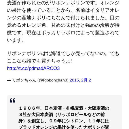
麦酒が作られたのがリボンナポリンです。オレンジ
の果汁を使っていることから、名前はイタリアオレ
ンジの産地ナポリにちなんで付けられました。目の
覚めるオレンジ色、甘めの味付けと強めの炭酸が特
徴です。現在はポッカサッポロによって製造されて
います。
リボンナポリンは北海道でしか売ってないの。でも
ここなら誰でも買えちゃうよ!
http://t.co/pdmadARCO3
— リボンちゃん (@Ribbonchan0)
2015, 2月 2
１９０６年、日本麦酒・札幌麦酒・大阪麦酒の
３社が大日本麦酒（サッポロビールなどの前
身）を創立し、０９年にシトロン、１１年には
ブラッドオレンジの果汁を使ったナポリンが誕