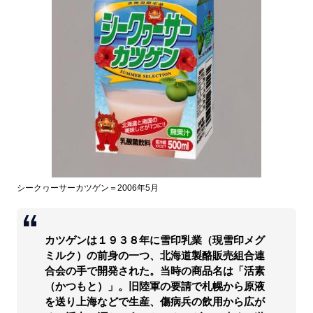
シークヮーサーカツゲン＝2006年5月
カツゲンは１９３８年に雪印乳業（現雪印メグ
ミルク）の前身の一つ、北海道製酪販売組合連
合会の手で開発された。当時の商品名は「活素
（かつもと）」。旧陸軍の要請で札幌から原液
を送り上海などで生産、傷病兵の飲用から広が