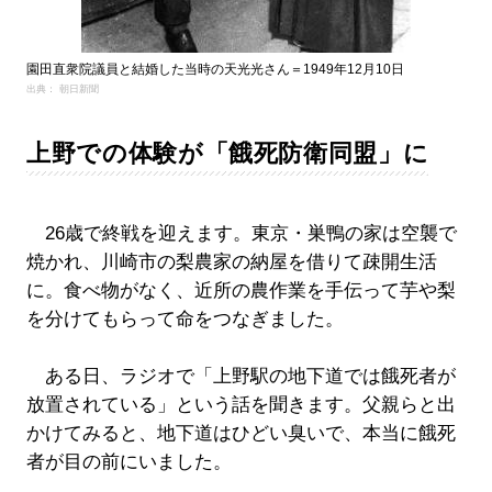
園田直衆院議員と結婚した当時の天光光さん＝1949年12月10日
出典： 朝日新聞
上野での体験が「餓死防衛同盟」に
26歳で終戦を迎えます。東京・巣鴨の家は空襲で
焼かれ、川崎市の梨農家の納屋を借りて疎開生活
に。食べ物がなく、近所の農作業を手伝って芋や梨
を分けてもらって命をつなぎました。
ある日、ラジオで「上野駅の地下道では餓死者が
放置されている」という話を聞きます。父親らと出
かけてみると、地下道はひどい臭いで、本当に餓死
者が目の前にいました。