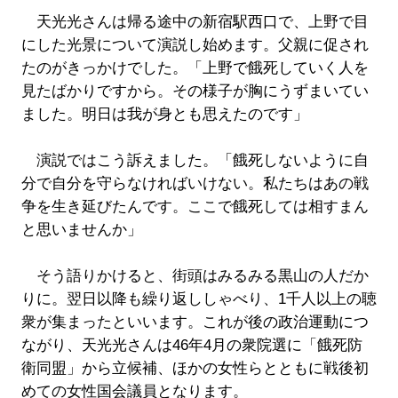
天光光さんは帰る途中の新宿駅西口で、上野で目
にした光景について演説し始めます。父親に促され
たのがきっかけでした。「上野で餓死していく人を
見たばかりですから。その様子が胸にうずまいてい
ました。明日は我が身とも思えたのです」
演説ではこう訴えました。「餓死しないように自
分で自分を守らなければいけない。私たちはあの戦
争を生き延びたんです。ここで餓死しては相すまん
と思いませんか」
そう語りかけると、街頭はみるみる黒山の人だか
りに。翌日以降も繰り返ししゃべり、1千人以上の聴
衆が集まったといいます。これが後の政治運動につ
ながり、天光光さんは46年4月の衆院選に「餓死防
衛同盟」から立候補、ほかの女性らとともに戦後初
めての女性国会議員となります。