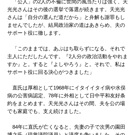
「公人」の2人の不倫に世間の風当たりは強く、天
光光さんはその後の選挙で落選が続きます。天光光
さんは「自分の選んだ道だから」と弁解も謝罪もし
ませんでしたが、結局政治家の道はあきらめ、夫の
サポート役に徹します。
「このままでは、あぶはち取らずになる。それで
主人にただしたんです。『2人分の政治活動をやれま
すか』と。すると『よしやろう』と。それで、私は
サポート役に回る決心がつきました」
直氏は厚相として1968年にイタイイタイ病や水俣
病の公害病認定、78年に外相として日中平和友好条
約をまとめます。天光光さんはその間、夫を公の場
でも家庭でも、支え続けました。
84年に直氏が亡くなると、先妻の子で次男の園田
博之氏（現衆議院議員）と議席を争いました。その