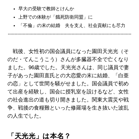
早大の受験で教師とけんか
上野での体験が「餓死防衛同盟」に
「不倫」の末の結婚 夫を支え、社会貢献にも尽力
戦後、女性初の国会議員になった園田天光光（そ
のだ・てんこうこう）さんが多臓器不全で亡くなり
ました。96歳でした。天光光さんは、同じ議員で妻
子があった園田直氏との大恋愛の末に結婚、「白亜
の恋」として世間を騒がせました。国会議員で初め
て出産を経験し、国会に授乳室を設けるなど、女性
の社会進出の道も切り開きました。関東大震災や戦
争、戦後の食糧難といった修羅場を生き抜いた波乱
の人生でした。
「天光光」は本名？