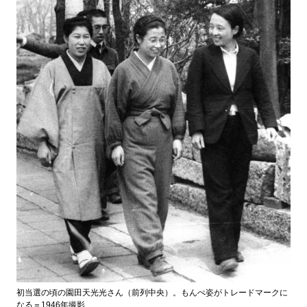
初当選の頃の園田天光光さん（前列中央）。もんぺ姿がトレードマークに
なる＝1946年撮影