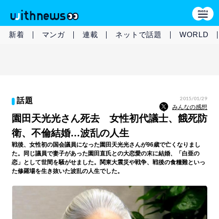
新着
マンガ
連載
ネットで話題
WORLD
2015/01/29
話題
みんなの感想
園田天光光さん死去 女性初代議士、餓死防
衛、不倫結婚…波乱の人生
戦後、女性初の国会議員になった園田天光光さんが96歳で亡くなりまし
た。同じ議員で妻子があった園田直氏との大恋愛の末に結婚、「白亜の
恋」として世間を騒がせました。関東大震災や戦争、戦後の食糧難といっ
た修羅場を生き抜いた波乱の人生でした。