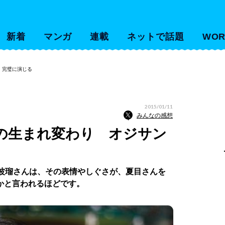
新着
マンガ
連載
ネットで話題
WOR
、完璧に演じる
2015/01/11
みんなの感想
の生まれ変わり オジサン
の波瑠さんは、その表情やしぐさが、夏目さんを
かと言われるほどです。