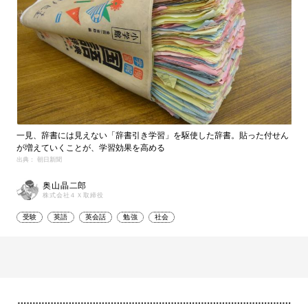
一見、辞書には見えない「辞書引き学習」を駆使した辞書。貼った付せん
が増えていくことが、学習効果を高める
出典： 朝日新聞
奥山晶二郎
株式会社４Ｘ取締役
受験
英語
英会話
勉強
社会