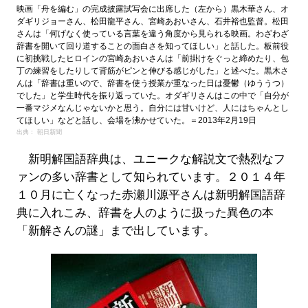
映画「舟を編む」の完成披露試写会に出席した（左から）黒木華さん、オ
ダギリジョーさん、松田龍平さん、宮崎あおいさん、石井裕也監督。松田
さんは「何げなく使っている言葉を違う角度から見られる映画。わざわざ
辞書を開いて回り道することの面白さを知ってほしい」と話した。板前役
に初挑戦したヒロインの宮崎あおいさんは「前掛けをぐっと締めたり、包
丁の練習をしたりして背筋がピンと伸びる感じがした」と述べた。黒木さ
んは「辞書は重いので、辞書を使う授業が重なった日は憂鬱（ゆううつ）
でした」と学生時代を振り返っていた。オダギリさんはこの中で「自分が
一番マジメなんじゃないかと思う。自分には甘いけど、人にはちゃんとし
てほしい」などと話し、会場を沸かせていた。＝2013年2月19日
出典： 朝日新聞
新明解国語辞典は、ユニークな解説文で熱烈なフ
ァンの多い辞書として知られています。２０１４年
１０月に亡くなった赤瀬川源平さんは新明解国語辞
典に入れこみ、辞書を人のように扱った異色の本
「新解さんの謎」まで出しています。