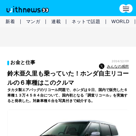
新着
マンガ
連載
ネットで話題
WORLD
2014/12/09
お金と仕事
みんなの感想
鈴木亜久里も乗っていた！ホンダ自主リコー
ルの６車種はこのクルマ
タカタ製エアバッグのリコール問題で、ホンダは９日、国内で販売した６
車種１３万４５８４台について、国内初となる「調査リコール」を実施す
ると発表した。対象車種６台を写真付きで紹介する。