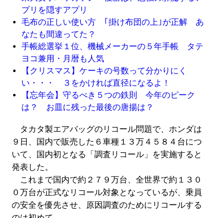
プリを隠すアプリ
毛布の正しい使い方 ｢掛け布団の上｣が正解 あ
なたも間違ってた？
手帳総選挙１位、機械メーカーの５年手帳 タテ
ヨコ兼用・月暦も人気
【クリスマス】ケーキの号数って分かりにく
い・・・ ３をかければ直径になるよ！
【忘年会】守るべき５つの鉄則 今年のピーク
は？ お皿に残った最後の唐揚は？
タカタ製エアバッグのリコール問題で、ホンダは
９日、国内で販売した６車種１３万４５８４台につ
いて、国内初となる「調査リコール」を実施すると
発表した。
これまで国内で約２７９万台、全世界で約１３０
０万台が正式なリコール対象となっているが、乗員
の安全を優先させ、原因調査のためにリコールする
のは初めて。