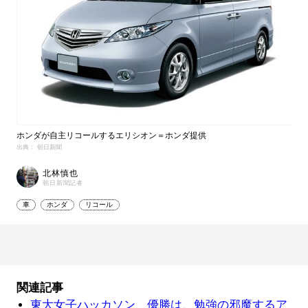
ホンダが自主リコールするエリシオン＝ホンダ提供
出典： 朝日新聞
北林慎也
朝日新聞記者
車
ホンダ
リコール
関連記事
東大女子ハッカソン 優勝は、勉強の邪魔するア