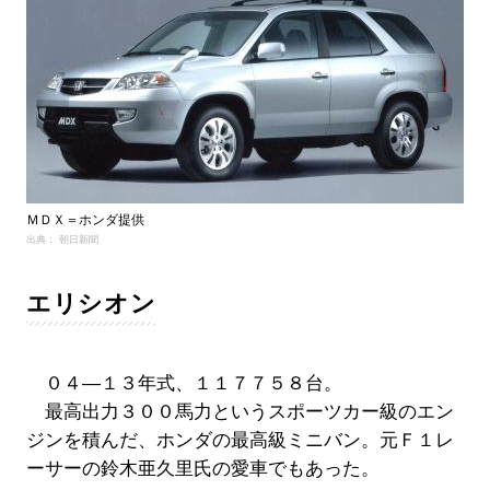
ＭＤＸ＝ホンダ提供
出典： 朝日新聞
エリシオン
０４―１３年式、１１７７５８台。
最高出力３００馬力というスポーツカー級のエン
ジンを積んだ、ホンダの最高級ミニバン。元Ｆ１レ
ーサーの鈴木亜久里氏の愛車でもあった。