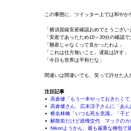
この事態に、ツイッター上では和やか
「横須賀線安産確認おめでとうござい
「安産であったため10～20分の確認
「難産じゃなくって良かったわよ」
「これは仕方無いこと。遅延は許す」
「今日も世界は平和だな」
間違いは間違いでも、笑って許せた人
注目記事
高倉健「もう一本やっておきたくて
高倉健さん、広末涼子さんに「あん
椎名林檎「いつも死を意識」「子ど
解散前だけど政権交代 マックのカ
Nikonようかん、最も厳重な梱包