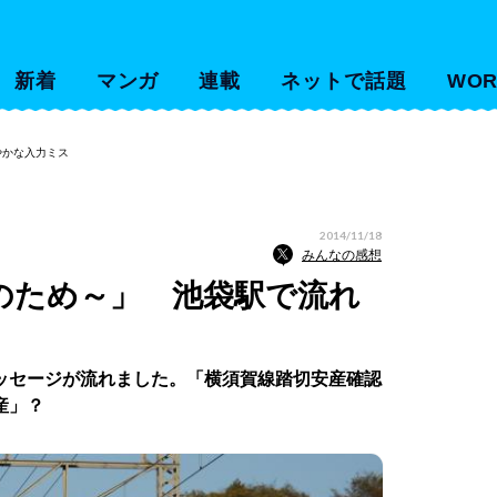
新着
マンガ
連載
ネットで話題
WOR
やかな入力ミス
2014/11/18
みんなの感想
認のため～」 池袋駅で流れ
ッセージが流れました。「横須賀線踏切安産確認
産」？