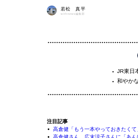
若松 真平
withnews編集部
JR東日
和やか
注目記事
高倉健「もう一本やっておきたくて
高倉健さん、広末涼子さんに「あん