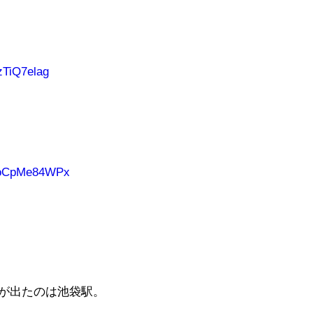
FzTiQ7elag
m/oCpMe84WPx
示が出たのは池袋駅。