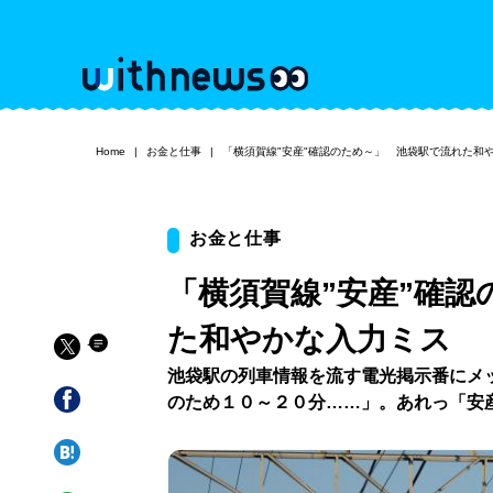
Home
お金と仕事
「横須賀線"安産"確認のため～」 池袋駅で流れた和
お金と仕事
「横須賀線”安産”確
た和やかな入力ミス
池袋駅の列車情報を流す電光掲示番にメ
のため１０～２０分……」。あれっ「安