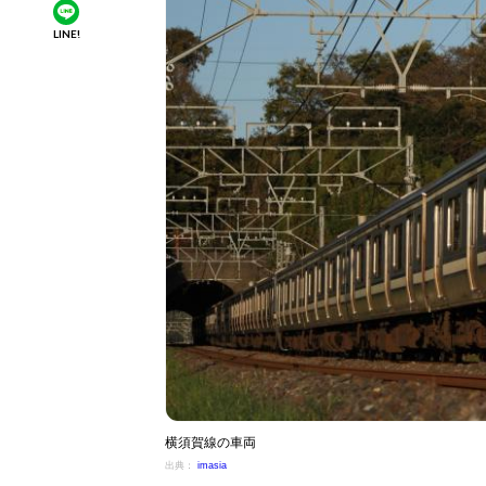
LINE!
横須賀線の車両
出典：
imasia