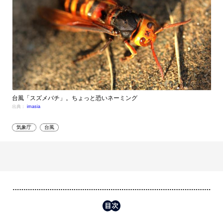
台風「スズメバチ」。ちょっと恐いネーミング
出典：
imasia
気象庁
台風