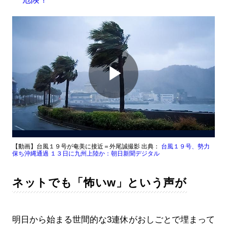
Play
Video
【動画】台風１９号が奄美に接近＝外尾誠撮影 出典：
台風１９号、勢力
保ち沖縄通過 １３日に九州上陸か：朝日新聞デジタル
ネットでも「怖いw」という声が
明日から始まる世間的な3連休がおしごとで埋まって