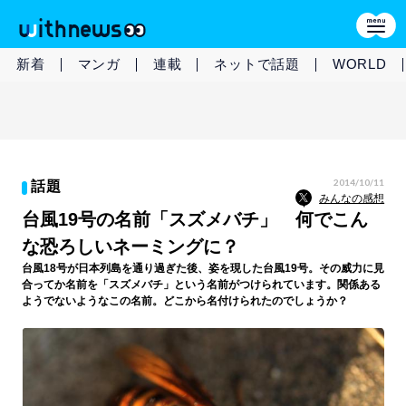
新着
マンガ
連載
ネットで話題
WORLD
2014/10/11
話題
みんなの感想
台風19号の名前「スズメバチ」 何でこん
な恐ろしいネーミングに？
台風18号が日本列島を通り過ぎた後、姿を現した台風19号。その威力に見
合ってか名前を「スズメバチ」という名前がつけられています。関係ある
ようでないようなこの名前。どこから名付けられたのでしょうか？