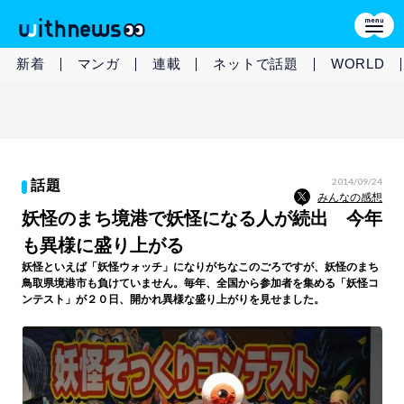
新着
マンガ
連載
ネットで話題
WORLD
2014/09/24
話題
みんなの感想
妖怪のまち境港で妖怪になる人が続出 今年
も異様に盛り上がる
妖怪といえば「妖怪ウォッチ」になりがちなこのごろですが、妖怪のまち
鳥取県境港市も負けていません。毎年、全国から参加者を集める「妖怪コ
ンテスト」が２０日、開かれ異様な盛り上がりを見せました。