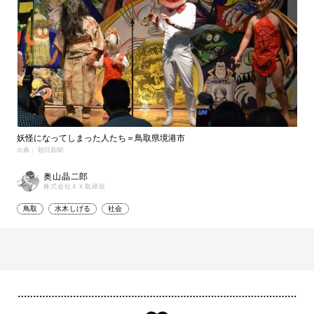
妖怪になってしまった人たち＝鳥取県境港市
出典： 朝日新聞
奥山晶二郎
株式会社４Ｘ取締役
鳥取
水木しげる
社会