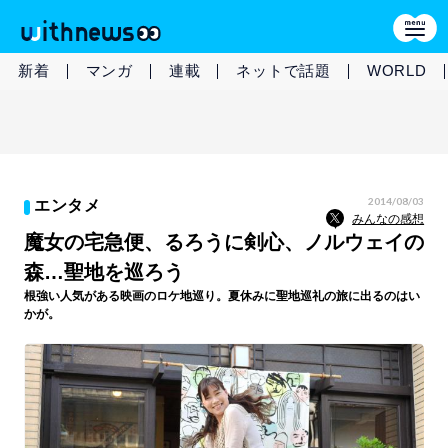
新着
マンガ
連載
ネットで話題
WORLD
2014/08/03
エンタメ
みんなの感想
魔女の宅急便、るろうに剣心、ノルウェイの
森…聖地を巡ろう
根強い人気がある映画のロケ地巡り。夏休みに聖地巡礼の旅に出るのはい
かが。