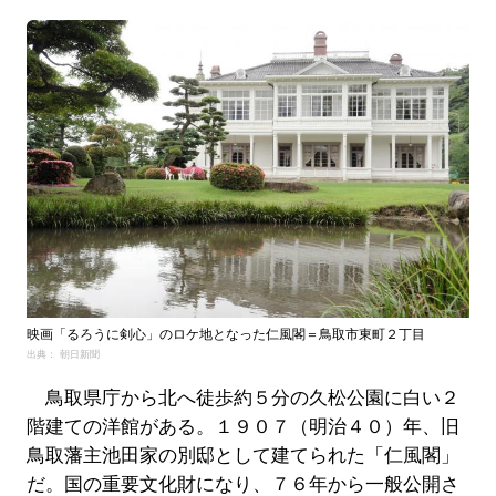
映画「るろうに剣心」のロケ地となった仁風閣＝鳥取市東町２丁目
出典： 朝日新聞
鳥取県庁から北へ徒歩約５分の久松公園に白い２
階建ての洋館がある。１９０７（明治４０）年、旧
鳥取藩主池田家の別邸として建てられた「仁風閣」
だ。国の重要文化財になり、７６年から一般公開さ