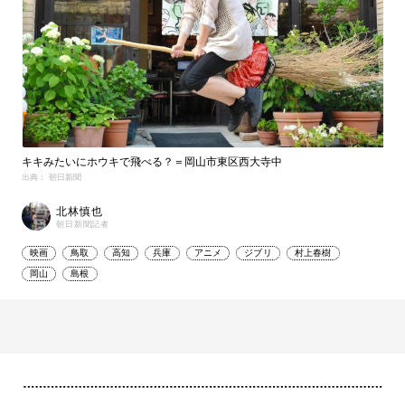
キキみたいにホウキで飛べる？＝岡山市東区西大寺中
出典： 朝日新聞
北林慎也
朝日新聞記者
映画
鳥取
高知
兵庫
アニメ
ジブリ
村上春樹
岡山
島根