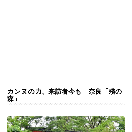
カンヌの力、来訪者今も 奈良「殯の
森」