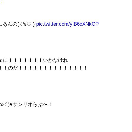
9
あんの(♡ε♡ )
pic.twitter.com/ylB6oXNkOP
ェに！！！！！！！いかなけれ
！！のだ！！！！！！！！！！！！！！
<`)♥︎サンリオらぶ〜！