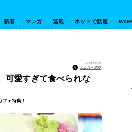
新着
マンガ
連載
ネットで話題
WOR
2014/08/02
みんなの感想
、可愛すぎて食べられな
カフェ特集！