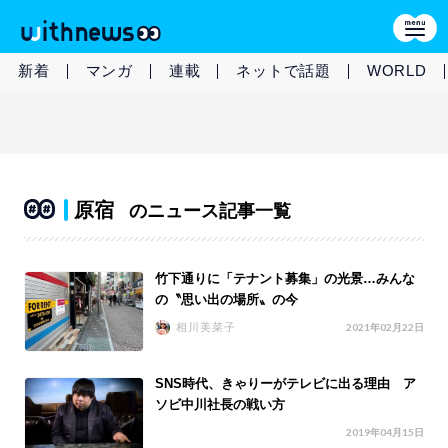
新着
マンガ
連載
ネットで話題
WORLD
原宿
のニュース記事一覧
竹下通りに「テナント募集」の光景…みんな
の〝思い出の場所〟の今
相川美菜子
2021年02月22日
SNS時代、きゃりーがテレビに出る理由 ア
ソビ中川社長の戦い方
2019年04月15日