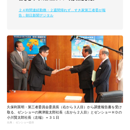
２４時間連続勤務・２週間帰れず…すき家第三者委が報
告：朝日新聞デジタル
久保利英明・第三者委員会委員長（右から３人目）から調査報告書を受け
取る、ゼンショーの興津龍太郎社長（左から２人目）とゼンショーＨＤの
小川賢太郎社長（左端）＝３１日
出典： ゼンショー提供