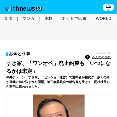
新着
マンガ
連載
ネットで話題
WORLD
2014/07/31
お金と仕事
みんなの感想
すき家、「ワンオペ」廃止約束も「いつにな
るかは未定」
牛丼チェーン「すき家」（ゼンショー運営）で退職者が相次ぎ、多くの店
が休業に追い込まれた問題。第三者委員会の報告書を受けて、同社社長ら
が釈明に追われました。