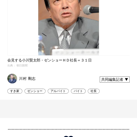
会見する小川賢太郎・ゼンショーＨＤ社長＝３１日
出典： 朝日新聞
川村 剛志
共同編集記者
すき家
ゼンショー
アルバイト
バイト
社長