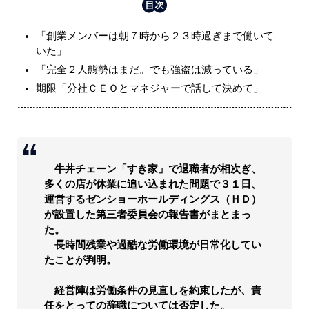
「創業メンバーは朝７時から２３時過ぎまで働いて
いた」
「完全２人態勢はまだ。でも強盗は減っている」
期限「分社ＣＥＯとマネジャーで話して決めて」
牛丼チェーン「すき家」で退職者が相次ぎ、
多くの店が休業に追い込まれた問題で３１日、
運営するゼンショーホールディングス（ＨＤ）
が設置した第三者委員会の報告書がまとまっ
た。
長時間残業や過酷な労働環境が日常化してい
たことが判明。
経営陣は労働条件の見直しを約束したが、責
任をとっての辞職については否定した。