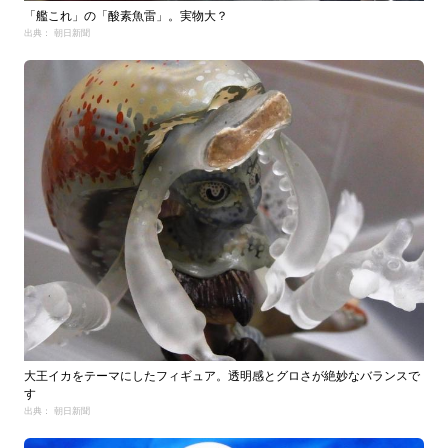
「艦これ」の「酸素魚雷」。実物大？
出典： 朝日新聞
大王イカをテーマにしたフィギュア。透明感とグロさが絶妙なバランスで
す
出典： 朝日新聞