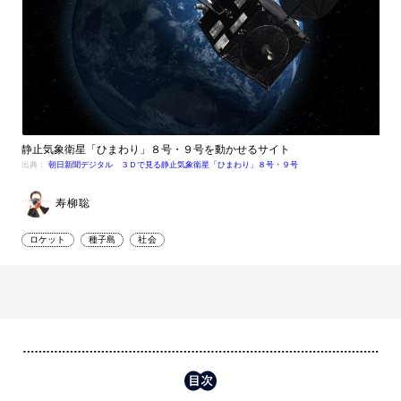
静止気象衛星「ひまわり」８号・９号を動かせるサイト
出典：
朝日新聞デジタル ３Ｄで見る静止気象衛星「ひまわり」８号・９号
寿柳聡
ロケット
種子島
社会