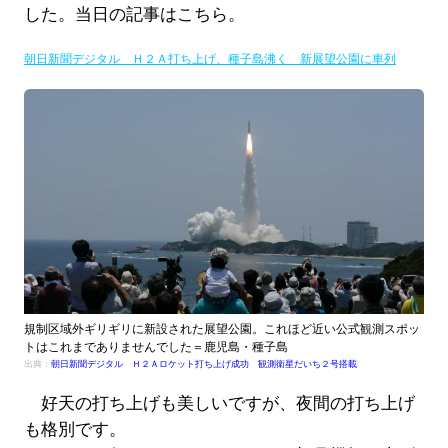
した。当日の記事はこちら。
朝日新聞デジタル Ｈ２Ａ打ち上げ、種子島沸く 新展望公園に車列
規制区域外ギリギリに新設された展望公園。これほど近い公式観測スポッ
トはこれまでありませんでした＝鹿児島・種子島
出典：
朝日新聞デジタル Ｈ２Ａロケット打ち上げ成功 観測衛星だいち２号搭載
好天の打ち上げも美しいですが、夜間の打ち上げ
も格別です。