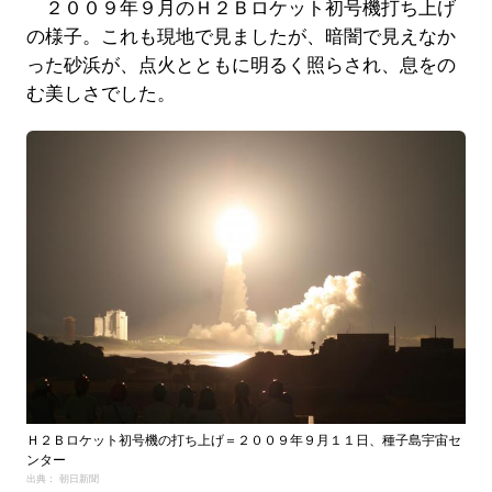
２００９年９月のＨ２Ｂロケット初号機打ち上げ
の様子。これも現地で見ましたが、暗闇で見えなか
った砂浜が、点火とともに明るく照らされ、息をの
む美しさでした。
Ｈ２Ｂロケット初号機の打ち上げ＝２００９年９月１１日、種子島宇宙セ
ンター
出典： 朝日新聞