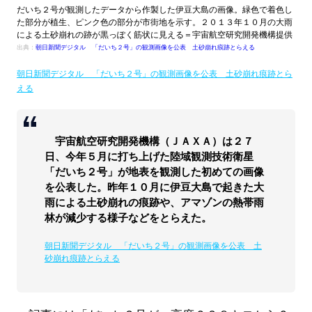
だいち２号が観測したデータから作製した伊豆大島の画像。緑色で着色し
た部分が植生、ピンク色の部分が市街地を示す。２０１３年１０月の大雨
による土砂崩れの跡が黒っぽく筋状に見える＝宇宙航空研究開発機構提供
出典：
朝日新聞デジタル 「だいち２号」の観測画像を公表 土砂崩れ痕跡とらえる
朝日新聞デジタル 「だいち２号」の観測画像を公表 土砂崩れ痕跡とら
える
宇宙航空研究開発機構（ＪＡＸＡ）は２７
日、今年５月に打ち上げた陸域観測技術衛星
「だいち２号」が地表を観測した初めての画像
を公表した。昨年１０月に伊豆大島で起きた大
雨による土砂崩れの痕跡や、アマゾンの熱帯雨
林が減少する様子などをとらえた。
朝日新聞デジタル 「だいち２号」の観測画像を公表 土
砂崩れ痕跡とらえる