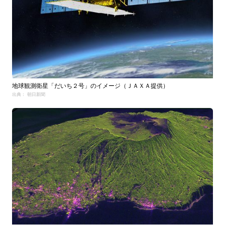
地球観測衛星「だいち２号」のイメージ（ＪＡＸＡ提供）
出典： 朝日新聞