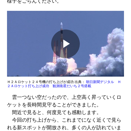
様子をごらんください。
Play
Video
Ｈ２Ａロケット２４号機の打ち上げが成功 出典：
朝日新聞デジタル Ｈ
２Ａロケット打ち上げ成功 観測衛星だいち２号搭載
雲一つない空だったので、上空高く昇っていくロ
ケットを長時間見守ることができました。
間近で見ると、何度見ても感動します。
今回の打ち上げから、これまでになく近くで見ら
れる新スポットが開放され、多くの人が訪れていま