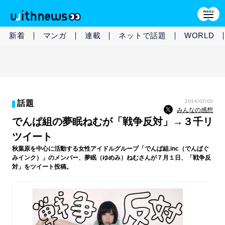
新着
マンガ
連載
ネットで話題
WORLD
2014/07/03
話題
みんなの感想
でんぱ組の夢眠ねむが「戦争反対」→３千リ
ツイート
秋葉原を中心に活動する女性アイドルグループ「でんぱ組.inc（でんぱぐ
みインク）」のメンバー、夢眠（ゆめみ）ねむさんが７月１日、「戦争反
対」をツイート投稿。