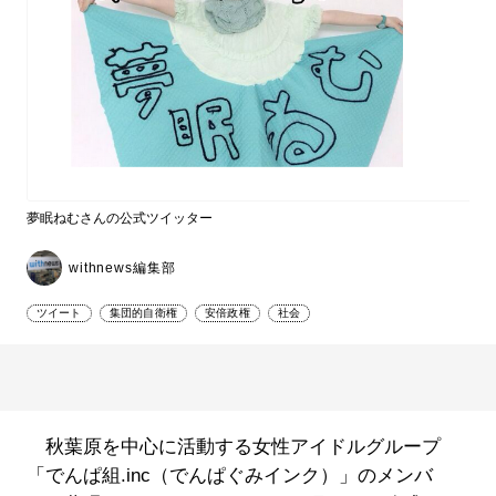
夢眠ねむさんの公式ツイッター
withnews編集部
ツイート
集団的自衛権
安倍政権
社会
秋葉原を中心に活動する女性アイドルグループ
「でんぱ組.inc（でんぱぐみインク）」のメンバ