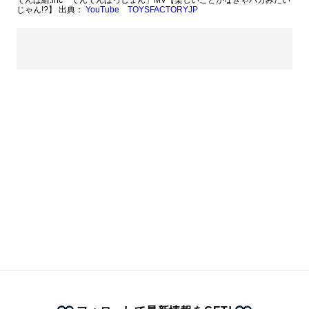
でんぱ組.inc「でんでんぱっしょん」MV【楽しいことがなきゃバカみたい
じゃん!?】 出典：
YouTube TOYSFACTORYJP