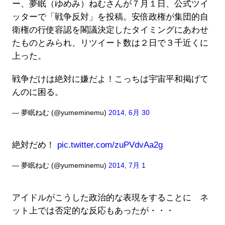
ー、夢眠（ゆめみ）ねむさんが７月１日、公式ツイ
ッターで「戦争反対」を投稿。安倍政権が集団的自
衛権の行使容認を閣議決定したタイミングにあわせ
たものとみられ、リツイート数は２日で３千近くに
上った。
戦争だけは絶対に嫌だよ！こっちは宇宙平和掲げて
んのに困る。
— 夢眠ねむ (@yumeminemu)
2014, 6月 30
絶対だめ！
pic.twitter.com/zuPVdvAa2g
— 夢眠ねむ (@yumeminemu)
2014, 7月 1
アイドルがこうした政治的な表現をすることに ネ
ット上では否定的な反応もあったが・・・