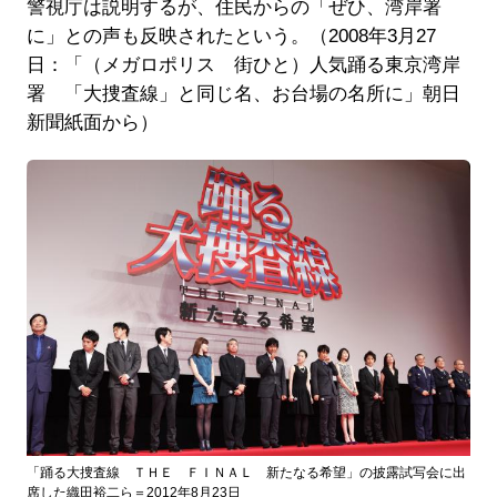
警視庁は説明するが、住民からの「ぜひ、湾岸署
に」との声も反映されたという。（2008年3月27
日：「（メガロポリス 街ひと）人気踊る東京湾岸
署 「大捜査線」と同じ名、お台場の名所に」朝日
新聞紙面から）
「踊る大捜査線 ＴＨＥ ＦＩＮＡＬ 新たなる希望」の披露試写会に出
席した織田裕二ら＝2012年8月23日