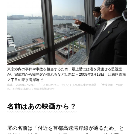
東京港内の事件や事故を担当するため、最上階には港を見渡せる監視室
が。完成前から観光客が訪れるなど話題に＝2008年3月18日、江東区青海
２丁目の東京湾岸署で
出典： 2008年3月27日：「（メガロポリス 街ひと）人気踊る東京湾岸署 「大捜査線」と同じ
名、お台場の名所に」朝日新聞紙面から
名前はあの映画から？
署の名前は「付近を首都高速湾岸線が通るため」と