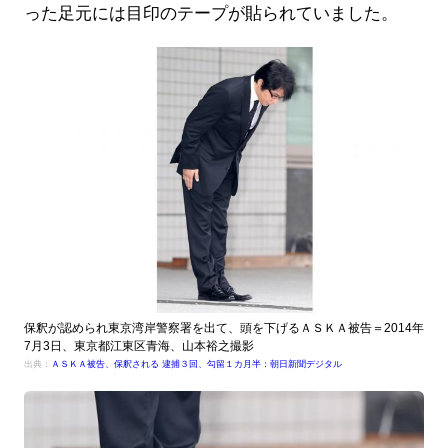
った足元には目印のテープが貼られていました。
保釈が認められ東京湾岸警察署を出て、頭を下げるＡＳＫＡ被告＝2014年
7月3日、東京都江東区青海、山本裕之撮影
出典：
ＡＳＫＡ被告、保釈される 逮捕３回、勾留１カ月半：朝日新聞デジタル