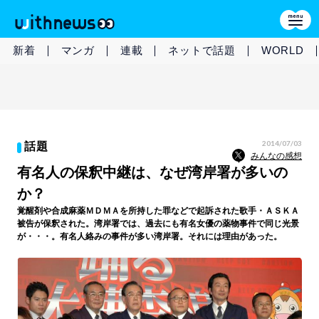
新着
マンガ
連載
ネットで話題
WORLD
2014/07/03
話題
みんなの感想
有名人の保釈中継は、なぜ湾岸署が多いの
か？
覚醒剤や合成麻薬ＭＤＭＡを所持した罪などで起訴された歌手・ＡＳＫＡ
被告が保釈された。湾岸署では、過去にも有名女優の薬物事件で同じ光景
が・・・。有名人絡みの事件が多い湾岸署。それには理由があった。