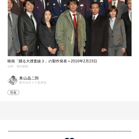
映画「踊る大捜査線３」の製作発表＝2010年2月23日
出典： 朝日新聞
奥山晶二郎
株式会社４Ｘ取締役
社会