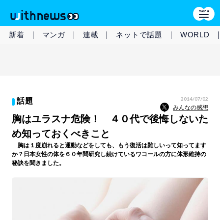
新着
マンガ
連載
ネットで話題
WORLD
2014/07/02
話題
みんなの感想
胸はユラスナ危険！ ４０代で後悔しないた
め知っておくべきこと
胸は１度崩れると運動などをしても、もう復活は難しいって知ってます
か？日本女性の体を６０年間研究し続けているワコールの方に体形維持の
秘訣を聞きました。