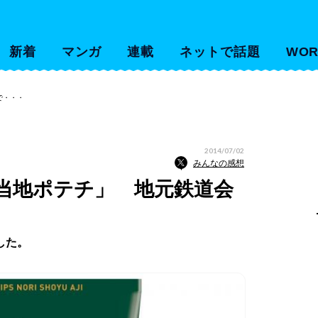
新着
マンガ
連載
ネットで話題
WOR
で・・・
2014/07/02
みんなの感想
当地ポテチ」 地元鉄道会
した。