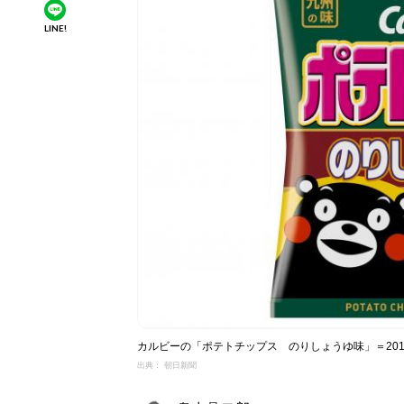
LINE!
カルビーの「ポテトチップス のりしょうゆ味」＝201
出典： 朝日新聞