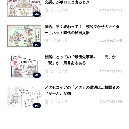
文調〟がポロッと出るとき
こうえつ堂
2022年07月05日
#4
試合、早く終わって！ 校閲泣かせのナイタ
ー、ネット時代の秘密兵器
こうえつ堂
2021年10月07日
#3
校閲にとっての〝最優先事項〟 「元」か
「現」か…肩書あるある
こうえつ堂
2021年07月31日
#2
メタセコイアの「メタ」の語源は…校閲者の
〝がーん〟な朝
こうえつ堂
2021年06月21日
#1