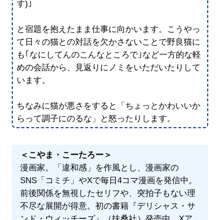
す)｣
と宿題を抱えたまま仕事に向かいます。こうやっ
て日々の猫との対話を欠かさないことで野良猫に
も｢なにしてんのこんなところで｣など一方的な軽
めの会話から、見返りにノミをいただいたりして
います。
ちなみに猫が悪さをすると「ちょっとかわいいか
らって調子にのるな」と怒ったりします。
＜こやま・こーたろー＞
漫画家。「違和感」を作風とし、漫画家の
SNS「コミチ」やXで毎日4コマ漫画を発信中。
前後関係を無視したセリフや、突拍子もない理
不尽な展開が得意。初の書籍『デリシャス・サ
ンド・ウィッチーズ』（扶桑社）発売中。Xア