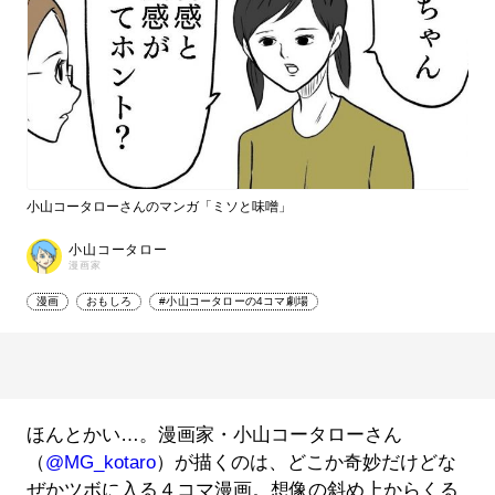
小山コータローさんのマンガ「ミソと味噌」
小山コータロー
漫画家
漫画
おもしろ
#小山コータローの4コマ劇場
ほんとかい…。漫画家・小山コータローさん
（
@MG_kotaro
）が描くのは、どこか奇妙だけどな
ぜかツボに入る４コマ漫画。想像の斜め上からくる