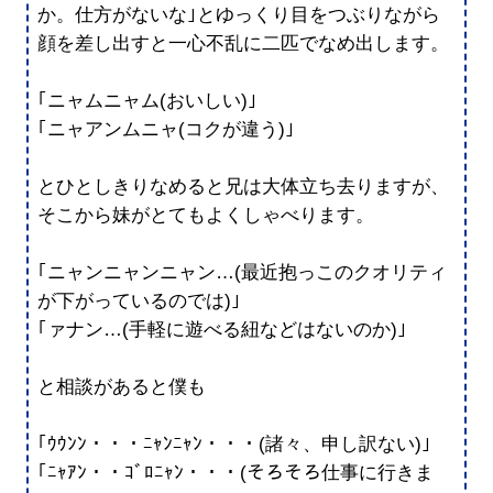
か。仕方がないな｣とゆっくり目をつぶりながら
顔を差し出すと一心不乱に二匹でなめ出します。
｢ニャムニャム(おいしい)｣
｢ニャアンムニャ(コクが違う)｣
とひとしきりなめると兄は大体立ち去りますが、
そこから妹がとてもよくしゃべります。
｢ニャンニャンニャン…(最近抱っこのクオリティ
が下がっているのでは)｣
｢ァナン…(手軽に遊べる紐などはないのか)｣
と相談があると僕も
｢ｳｳﾝﾝ・・・ﾆｬﾝﾆｬﾝ・・・(諸々、申し訳ない)｣
｢ﾆｬｱﾝ・・ｺﾞﾛﾆｬﾝ・・・(そろそろ仕事に行きま