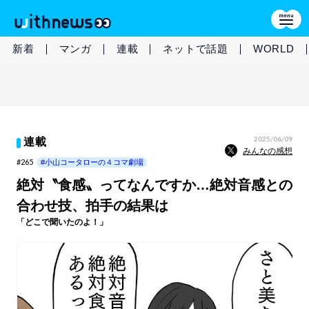
新着
マンガ
連載
ネットで話題
WORLD
2025/06/09
連載
みんなの感想
#265
#小山コータローの４コマ劇場
絶対〝食感〟ってなんですか…絶対音感との
合わせ技、拍手の結果は
「どこで聞いたのよ！」