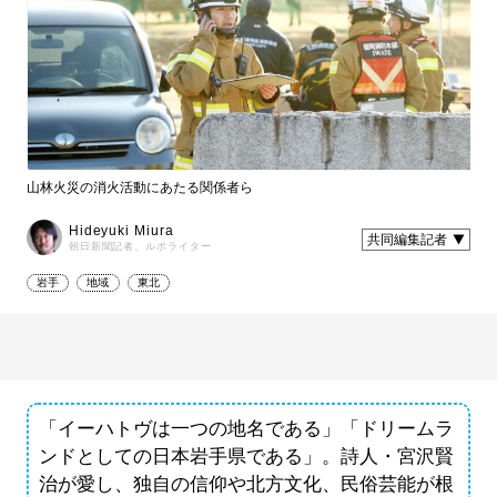
山林火災の消火活動にあたる関係者ら
Hideyuki Miura
共同編集記者
朝日新聞記者、ルポライター
岩手
地域
東北
「イーハトヴは一つの地名である」「ドリームラ
ンドとしての日本岩手県である」。詩人・宮沢賢
治が愛し、独自の信仰や北方文化、民俗芸能が根