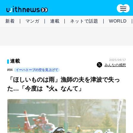
新着
マンガ
連載
ネットで話題
WORLD
2025/04/17
連載
みんなの感想
#84
イーハトーブの空を見上げて
「ほしいものは雨」漁師の夫を津波で失っ
た…「今度は〝火〟なんて」