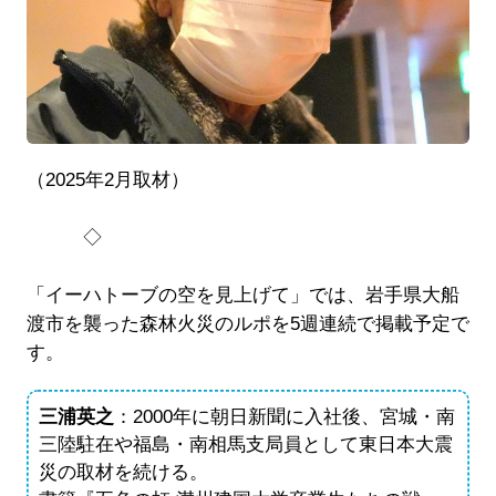
（2025年2月取材）
◇
「イーハトーブの空を見上げて」では、岩手県大船
渡市を襲った森林火災のルポを5週連続で掲載予定で
す。
三浦英之
：2000年に朝日新聞に入社後、宮城・南
三陸駐在や福島・南相馬支局員として東日本大震
災の取材を続ける。