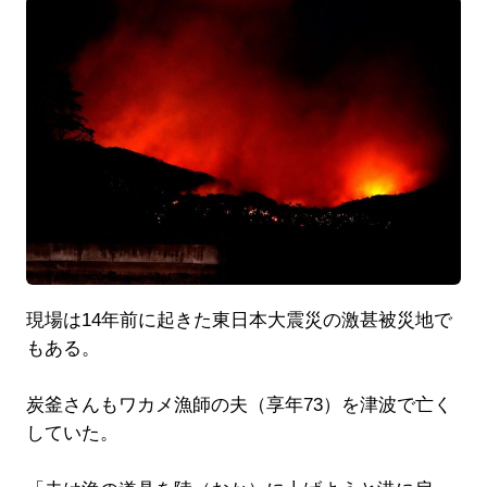
現場は14年前に起きた東日本大震災の激甚被災地で
もある。
炭釜さんもワカメ漁師の夫（享年73）を津波で亡く
していた。