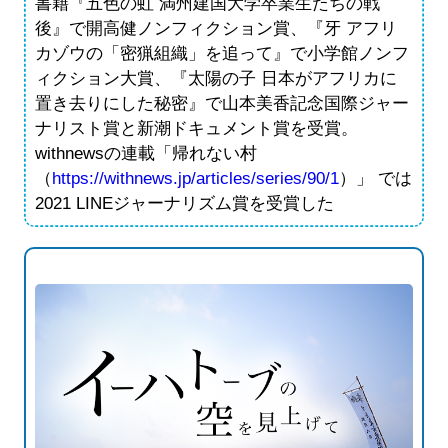
書籍『五色の虹 満州建国大学卒業生たちの戦
後』で開高健ノンフィクション賞、『牙 アフリ
カゾウの「密猟組織」を追って』で小学館ノンフ
ィクション大賞、『太陽の子 日本がアフリカに
置き去りにした秘密』で山本美香記念国際ジャー
ナリスト賞と新潮ドキュメント賞を受賞。
withnewsの連載「帰れない村
（
https://withnews.jp/articles/series/90/1
）」 では
2021 LINEジャーナリズム賞を受賞した