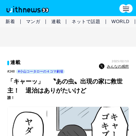
新着
マンガ
連載
ネットで話題
WORLD
2025/02/10
連載
みんなの感想
#248
#小山コータローの４コマ劇場
「キャーッ」 〝あの虫〟出現の家に救世
主！ 退治はありがたいけど
誰！