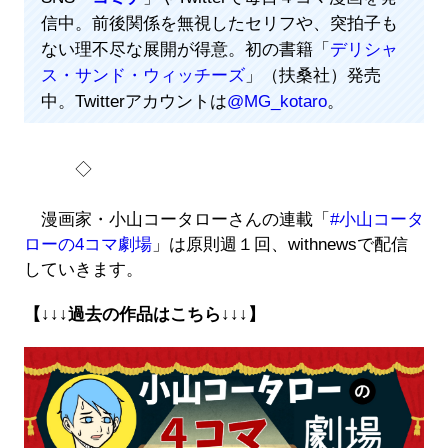
信中。前後関係を無視したセリフや、突拍子も
ない理不尽な展開が得意。初の書籍「
デリシャ
ス・サンド・ウィッチーズ
」（扶桑社）発売
中。Twitterアカウントは
@MG_kotaro
。
◇
漫画家・小山コータローさんの連載「
#小山コータ
ローの4コマ劇場
」は原則週１回、withnewsで配信
していきます。
【↓↓↓過去の作品はこちら↓↓↓】