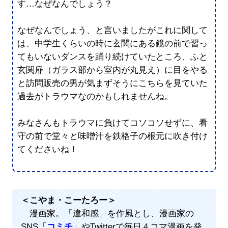
す…なぜなんでしょう？
なぜなんでしょう、と言いましたがこれに関して
は、中学生くらいの時に玄関にある鏡の前で習っ
てもいないダンスを踊り続けていたところ、ふと
玄関扉（ガラス部から室内が丸見え）に目をやる
と訪問販売の男が気まずそうにこちらを見ていた
過去がトラウマなのかもしれませんね。
みなさんもトラウマに負けてコソコソせずに、看
守の前で堂々と味噌汁を鉄格子の根元に吹き付け
てくださいね！
＜こやま・こーたろー＞
漫画家。「違和感」を作風とし、漫画家の
SNS「
コミチ
」やTwitterで毎日４コマ漫画を発