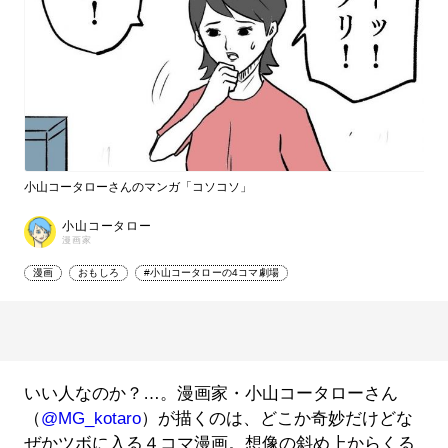
小山コータローさんのマンガ「コソコソ」
小山コータロー
漫画家
漫画
おもしろ
#小山コータローの4コマ劇場
いい人なのか？…。漫画家・小山コータローさん
（
@MG_kotaro
）が描くのは、どこか奇妙だけどな
ぜかツボに入る４コマ漫画。想像の斜め上からくる