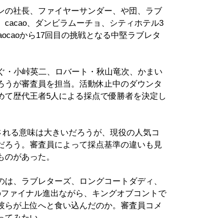
ンの社長、ファイヤーサンダー、や団、ラブ
cacao、ダンビラムーチョ、シティホテル3
aocaoから17回目の挑戦となる中堅ラブレタ
。
んぐ・小峠英二、ロバート・秋山竜次、かまい
ろうが審査員を担当。活動休止中のダウンタ
めて歴代王者5人による採点で優勝者を決定し
される意味は大きいだろうが、現役の人気コ
だろう。審査員によって採点基準の違いも見
ものがあった。
のは、ラブレターズ、ロングコートダディ、
のファイナル進出ながら、キングオブコントで
彼らが上位へと食い込んだのか。審査員コメ
ってみたい。