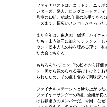
ファイナリストは、コットン、ニッポ
レターズ、隣人、ロングコートダディ、
号室の10組。結成5年目の若手であるc
ーズまで、幅広いメンバーがそろった
また今年は、東京03・飯塚、バイき
たち・山内健司に加えてシソンヌ・じ
ウン・松本人志の枠を埋める形で、初
た大会でもある。
もちろん“レジェンド”の松本から評価
ント師から認められる喜びもひとしお
られたため、その点も含めて興味深い
ファイナルステージへと勝ち上がった
ファイヤーサンダーの3組。全組が初
はお馴染みのメンバーだ。今回、なぜ
ントを交えて、各々のコントを振り返