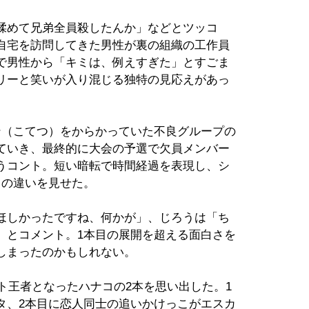
揉めて兄弟全員殺したんか」などとツッコ
自宅を訪問してきた男性が裏の組織の工作員
で男性から「キミは、例えすぎた」とすごま
リーと笑いが入り混じる独特の見応えがあっ
ン（こてつ）をからかっていた不良グループの
ていき、最終的に大会の予選で欠員メンバー
うコント。短い暗転で時間経過を表現し、シ
との違いを見せた。
ほしかったですね、何かが」、じろうは「ち
」とコメント。1本目の展開を超える面白さを
しまったのかもしれない。
ント王者となったハナコの2本を思い出した。1
タ、2本目に恋人同士の追いかけっこがエスカ