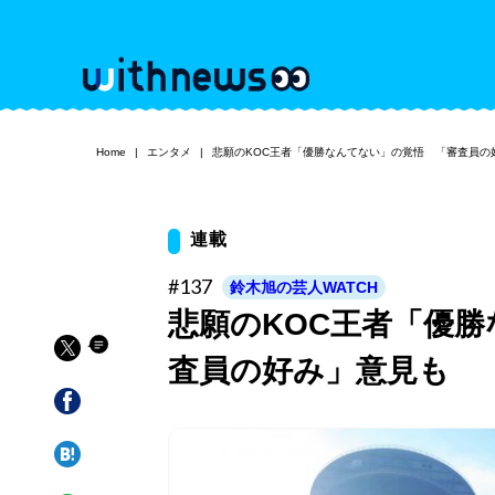
Home
エンタメ
悲願のKOC王者「優勝なんてない」の覚悟 「審査員の
連載
#137
鈴木旭の芸人WATCH
悲願のKOC王者「優
査員の好み」意見も