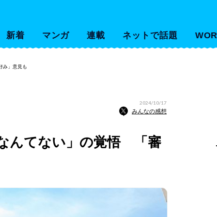
新着
マンガ
連載
ネットで話題
WOR
好み」意見も
2024/10/17
みんなの感想
勝なんてない」の覚悟 「審