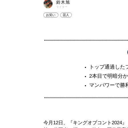
鈴木旭
ライター
お笑い
芸人
トップ通過した
2本目で明暗分
マンパワーで勝
今月12日、『キングオブコント2024