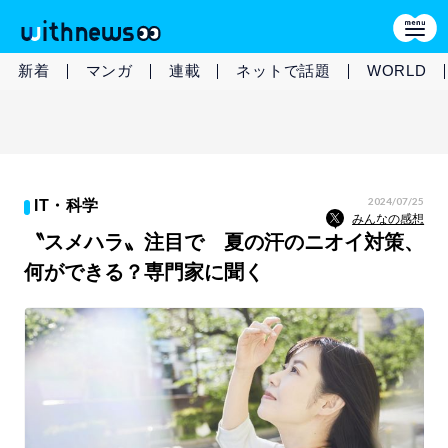
新着
マンガ
連載
ネットで話題
WORLD
2024/07/25
IT・科学
みんなの感想
〝スメハラ〟注目で 夏の汗のニオイ対策、
何ができる？専門家に聞く