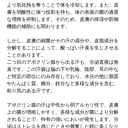
より気化熱を奪うことで体を冷却します。また、皮
膚を弱酸性に保つ役割を持ち、体の表面の菌の過度
な増殖を抑制します。そのため、皮膚の保湿や防御
機能の補助にも関わります。
しかし、皮膚の細菌がその汗の成分や、皮脂成分を
分解することによって、酸っぱい汗臭を生じさせる
ことがあります。
二つ目のアポクリン腺から出る汗も、分泌直後は無
臭です。この汗腺は脇の下や乳輪、陰部、耳の中な
ど特定の部位にのみ存在しており、水分の他に脂質
やたんぱく質、糖分、鉄分など多様な成分を含む、
粘り気のある汗です。
アポクリン腺の汗は中性から弱アルカリ性で、皮膚
上の菌が増殖しやすく、多様な成分が菌により分解
されることで、特有の強いにおいが発生します。分
泌はストレスを感じたときや興奮した時に多くなり