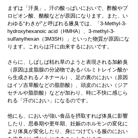
まずは「汗臭」。汗の酸っぱいにおいで、酢酸やプ
ロピオン酸、酪酸などが原因になります。また、い
わゆる“わきが”と呼ばれる腋臭では、「3-Methyl-3-
hydroxyhexanoic acid（HMHA）、3-methyl-3-
sulfanylhexan（3M3SH）」といった物質が原因にな
ります。これらは汗に由来するにおいです。
さらに、しばしば枯れ草のようと表現される加齢臭
（原因は皮脂腺の分泌物であるパルミトレイン酸か
ら生成されるノネナール）、足の裏のにおい（原因
はイソ吉草酸などの脂肪酸）、頭皮のにおい（ジア
セチルや脂肪酸）などが加わり、時に不快に感じら
れる「汗のにおい」になるのです。
他にも、においが強い食品を摂取すれば体臭に影響
したり、思春期や更年期、妊娠のホルモンの変化に
より体臭が変化したり、身につけている服のにおい