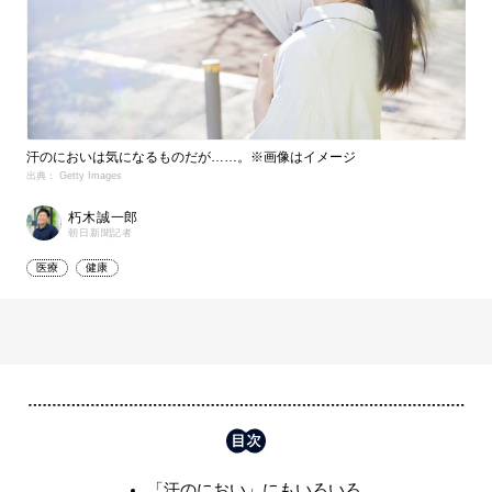
汗のにおいは気になるものだが……。※画像はイメージ
出典： Getty Images
朽木誠一郎
朝日新聞記者
医療
健康
「汗のにおい」にもいろいろ