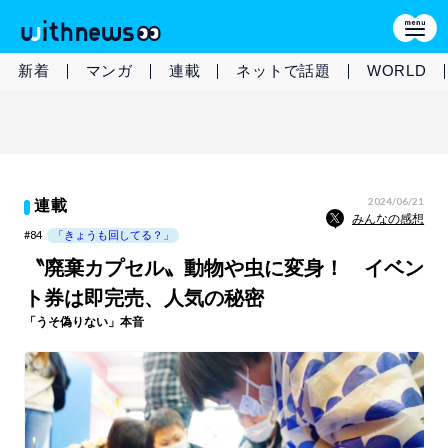
新着
マンガ
連載
ネットで話題
WORLD
2024/06/21
連載
みんなの感想
#84
「きょうも回してる？」
〝廃棄カプセル〟動物や虫に変身！ イベン
ト券は即完売、人気の秘密
「うそ偽りない」本音