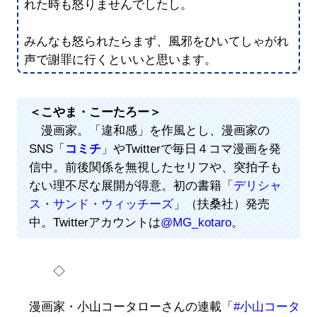
れた時も怒りませんでしたし。
みんなも怒られたらまず、風邪をひいてしゃがれ
声で謝罪に行くといいと思います。
＜こやま・こーたろー＞
漫画家。「違和感」を作風とし、漫画家の
SNS「
コミチ
」やTwitterで毎日４コマ漫画を発
信中。前後関係を無視したセリフや、突拍子も
ない理不尽な展開が得意。初の書籍「
デリシャ
ス・サンド・ウィッチーズ
」（扶桑社）発売
中。Twitterアカウントは
@MG_kotaro
。
◇
漫画家・小山コータローさんの連載「
#小山コータ