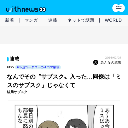
新着
マンガ
連載
ネットで話題
WORLD
2024/02/05
連載
みんなの感想
#195
#小山コータローの４コマ劇場
なんでその〝サブスク〟入った…同僚は「ミ
スのサブスク」じゃなくて
結局サブスク