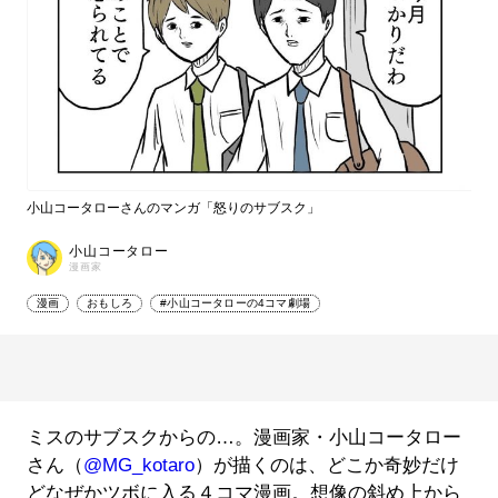
小山コータローさんのマンガ「怒りのサブスク」
小山コータロー
漫画家
漫画
おもしろ
#小山コータローの4コマ劇場
ミスのサブスクからの…。漫画家・小山コータロー
さん（
@MG_kotaro
）が描くのは、どこか奇妙だけ
どなぜかツボに入る４コマ漫画。想像の斜め上から