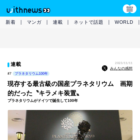
新着
マンガ
連載
ネットで話題
WORLD
2023/11/11
連載
みんなの感想
#7
プラネタリウム100年
現存する最古級の国産プラネタリウム 画期
的だった〝キラメキ装置〟
プラネタリウムがドイツで誕生して100年