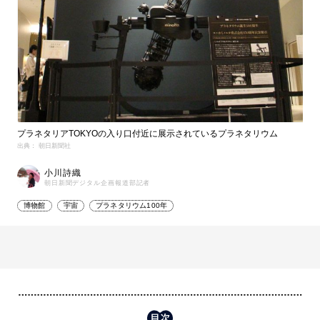
プラネタリアTOKYOの入り口付近に展示されているプラネタリウム
出典： 朝日新聞社
小川詩織
朝日新聞デジタル企画報道部記者
博物館
宇宙
プラネタリウム100年