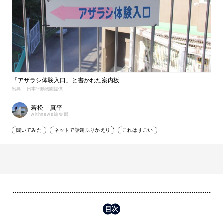
「アザラシ体験入口」と書かれた案内板
出典： 日本平動物園提供
若松 真平
withnews編集部
聞いてみた
ネットで話題ふりかえり
これはすごい