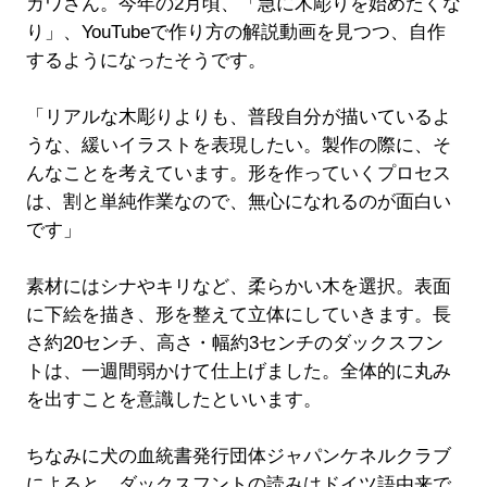
カワさん。今年の2月頃、「急に木彫りを始めたくな
り」、YouTubeで作り方の解説動画を見つつ、自作
するようになったそうです。
「リアルな木彫りよりも、普段自分が描いているよ
うな、緩いイラストを表現したい。製作の際に、そ
んなことを考えています。形を作っていくプロセス
は、割と単純作業なので、無心になれるのが面白い
です」
素材にはシナやキリなど、柔らかい木を選択。表面
に下絵を描き、形を整えて立体にしていきます。長
さ約20センチ、高さ・幅約3センチのダックスフン
トは、一週間弱かけて仕上げました。全体的に丸み
を出すことを意識したといいます。
ちなみに犬の血統書発行団体ジャパンケネルクラブ
によると、ダックスフントの読みはドイツ語由来で