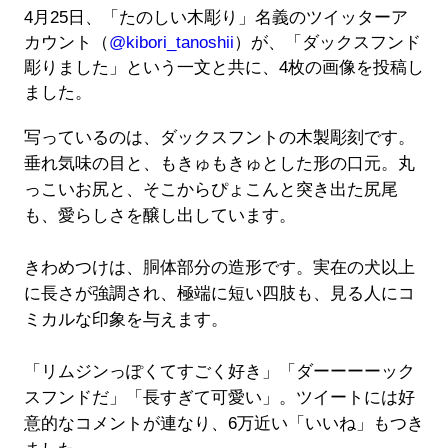
4月25日、「たのしい木彫り」名義のツイッターア
カウント（
@kibori_tanoshii
）が、「ダックスフンド
彫りました」という一文と共に、4枚の画像を投稿し
ました。
写っているのは、ダックスフントの木製彫刻です。
垂れ気味の目と、もきゅもきゅとした形の口元。丸
っこいお尻と、そこからぴょこんと突き出た尻尾
も、愛らしさを醸し出しています。
きわめつけは、胴体部分の造形です。実在の犬以上
に長さが強調され、極端に短い四肢も、見る人にコ
ミカルな印象を与えます。
「リムジンっぽくてすごく好き」「ダーーーーック
スフンドだ」「長すぎて可愛い」。ツイートには好
意的なコメントが連なり、6万近い「いいね」もつき