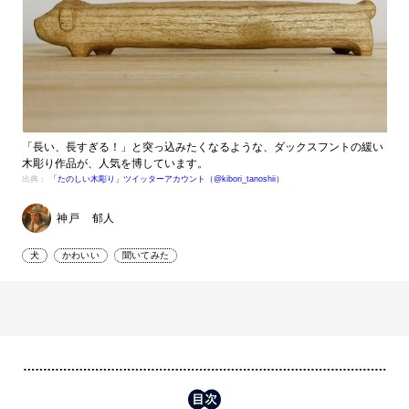
「長い、長すぎる！」と突っ込みたくなるような、ダックスフントの緩い
木彫り作品が、人気を博しています。
出典：
「たのしい木彫り」ツイッターアカウント（@kibori_tanoshii）
神戸 郁人
犬
かわいい
聞いてみた