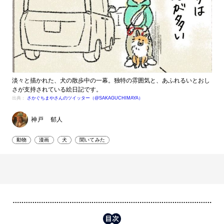
淡々と描かれた、犬の散歩中の一幕。独特の雰囲気と、あふれるいとおし
さが支持されている絵日記です。
出典：
さかぐちまやさんのツイッター（@SAKAGUCHIMAYA）
神戸 郁人
動物
漫画
犬
聞いてみた