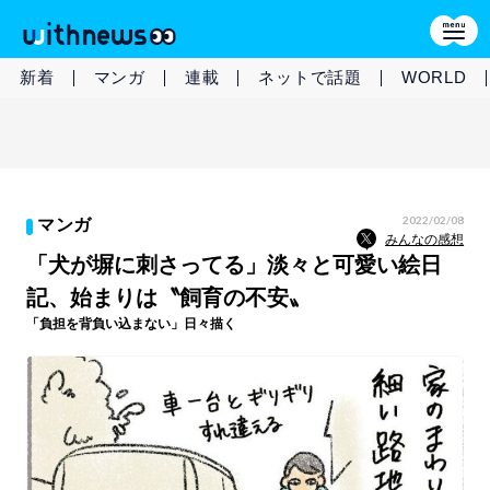
新着
マンガ
連載
ネットで話題
WORLD
2022/02/08
マンガ
みんなの感想
「犬が塀に刺さってる」淡々と可愛い絵日
記、始まりは〝飼育の不安〟
「負担を背負い込まない」日々描く