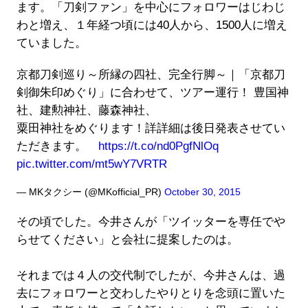
ます。「刀剣ファン」を中心にフォロワーはじわじ
わと増え、１年経つ頃には40人から、1500人に増え
ていました。
京都刀剣巡り～所縁の四社、完全行脚～｜「京都刀
剣御朱印めぐり」に合わせて、ツアー運行！ 豊国神
社、建勲神社、藤森神社、
粟田神社をめぐります！詳詳細は後日発表させてい
ただきます。
https://t.co/nd0PgfNlOq
pic.twitter.com/mt5wY7VRTR
— MKタクシー (@MKofficial_PR)
October 30, 2015
その頃でした。今井さんが「ツイッターを専任でや
らせてください」と会社に提案したのは。
それまでは４人の交代制でしたが、今井さんは、過
去にフォロワーと交わしたやりとりを念頭に置いた