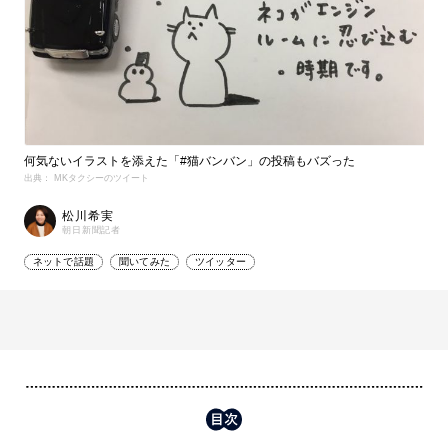
何気ないイラストを添えた「#猫バンバン」の投稿もバズった
出典： MKタクシーのツイート
松川希実
朝日新聞記者
ネットで話題
聞いてみた
ツイッター