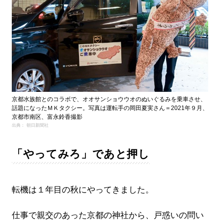
京都水族館とのコラボで、オオサンショウウオのぬいぐるみを乗車させ、
話題になったＭＫタクシー。写真は運転手の岡田夏実さん＝2021年９月、
京都市南区、富永鈴香撮影
出典： 朝日新聞社
「やってみろ」であと押し
転機は１年目の秋にやってきました。
仕事で親交のあった京都の神社から、戸惑いの問い