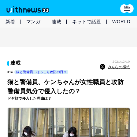
新着
マンガ
連載
ネットで話題
WORLD
2021/12/10
連載
みんなの感想
#16
猫と警備員、ほっこり攻防の日々
猫と警備員、ケンちゃんが女性職員と攻防
警備員気分で侵入したの？
ドヤ顔で侵入した理由は？