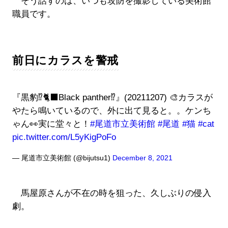
そう話すのは、いつも攻防を撮影している美術館
職員です。
前日にカラスを警戒
『黒豹⁉︎🐈‍⬛Black panther⁉︎』(20211207) 🎨カラスが
やたら鳴いているので、外に出て見ると。。ケンち
ゃん👀実に堂々と！
#尾道市立美術館
#尾道
#猫
#cat
pic.twitter.com/L5yKigPoFo
— 尾道市立美術館 (@bijutsu1)
December 8, 2021
馬屋原さんが不在の時を狙った、久しぶりの侵入
劇。