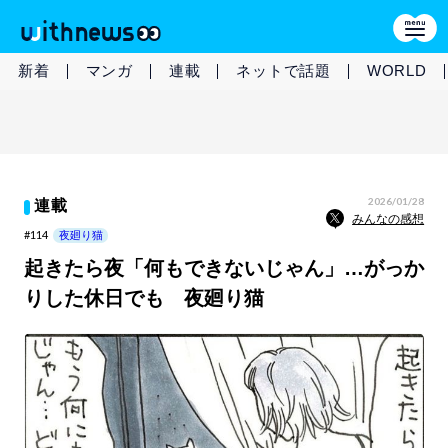
新着
マンガ
連載
ネットで話題
WORLD
2026/01/28
連載
みんなの感想
#114
夜廻り猫
起きたら夜「何もできないじゃん」…がっか
りした休日でも 夜廻り猫