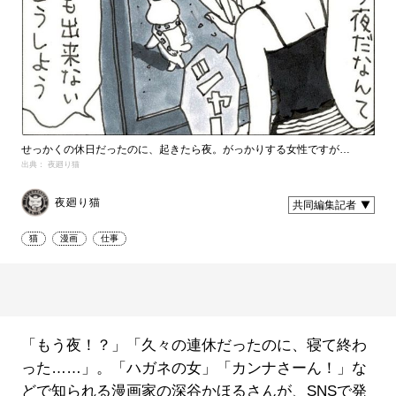
せっかくの休日だったのに、起きたら夜。がっかりする女性ですが…
出典： 夜廻り猫
夜廻り猫
共同編集記者
猫
漫画
仕事
「もう夜！？」「久々の連休だったのに、寝て終わ
った……」。「ハガネの女」「カンナさーん！」な
どで知られる漫画家の深谷かほるさんが、SNSで発