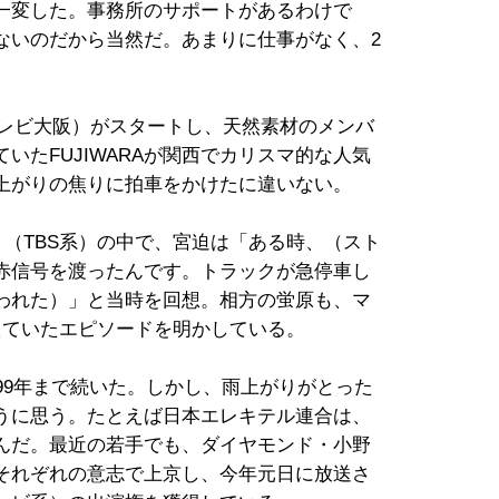
一変した。事務所のサポートがあるわけで
ないのだから当然だ。あまりに仕事がなく、2
（テレビ大阪）がスタートし、天然素材のメンバ
いたFUJIWARAが関西でカリスマ的な人気
上がりの焦りに拍車をかけたに違いない。
』（TBS系）の中で、宮迫は「ある時、（スト
赤信号を渡ったんです。トラックが急停車し
われた）」と当時を回想。相方の蛍原も、マ
えていたエピソードを明かしている。
99年まで続いた。しかし、雨上がりがとった
うに思う。たとえば日本エレキテル連合は、
んだ。最近の若手でも、ダイヤモンド・小野
それぞれの意志で上京し、今年元日に放送さ