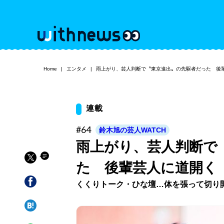
Home
エンタメ
雨上がり、芸人判断で〝東京進出〟の先駆者だった 後
連載
#64
鈴木旭の芸人WATCH
雨上がり、芸人判断で
た 後輩芸人に道開く
くくりトーク・ひな壇…体を張って切り