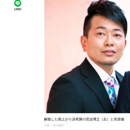
LINE!
解散した雨上がり決死隊の宮迫博之（左）と蛍原徹
出典： 朝日新聞