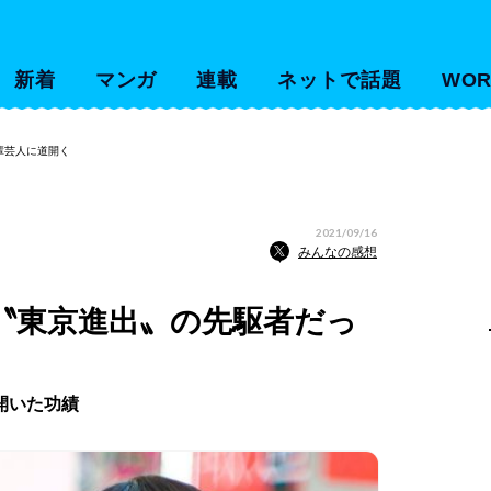
新着
マンガ
連載
ネットで話題
WOR
輩芸人に道開く
2021/09/16
みんなの感想
〝東京進出〟の先駆者だっ
開いた功績