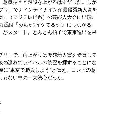
。意気揚々と階段を上がるはずだった。しか
ランプリ」でナインティナインが最優秀新人賞を
団』（フジテレビ系）の芸能人大会に出演。
人気番組『めちゃ2イケてるッ!』につながる
）がスタート。とんとん拍子で東京進出を果
ンプリ」で、雨上がりは優秀新人賞を受賞して
後の流れでライバルの後塵を拝することにな
蛍原に“東京で勝負しよう”と伝え、コンビの意
しもない中の一大決心だった。
者