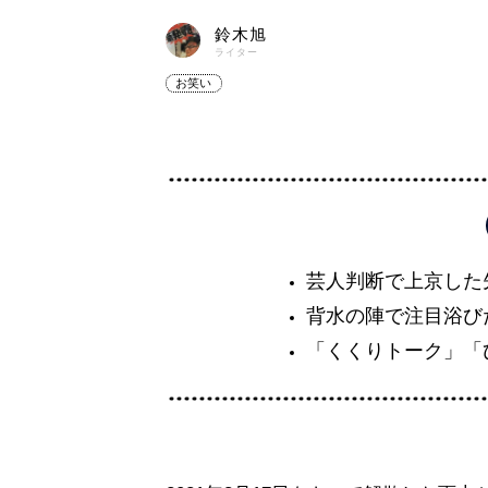
鈴木旭
ライター
お笑い
芸人判断で上京した
背水の陣で注目浴び
「くくりトーク」「