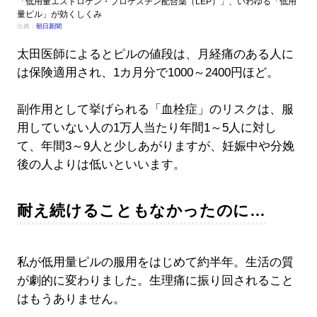
「低用量エストロゲン・プロゲスチン配合薬（LEP）」、いわゆる「低用
量ピル」が効くしくみ
出典：
朝日新聞
太田医師によるとピルの値段は、月経痛のある人に
は保険適用され、1カ月分で1000～2400円ほど。
副作用として挙げられる「血栓症」のリスクは、服
用していない人の1万人当たり年間1～5人に対し
て、年間3～9人と少しあがりますが、妊娠中や分娩
後の人よりは低いといいます。
耐え続けることもなかったのに…
私が低用量ピルの服用をはじめて約半年。生活の質
が劇的に変わりました。生理痛に振り回されること
はもうありません。