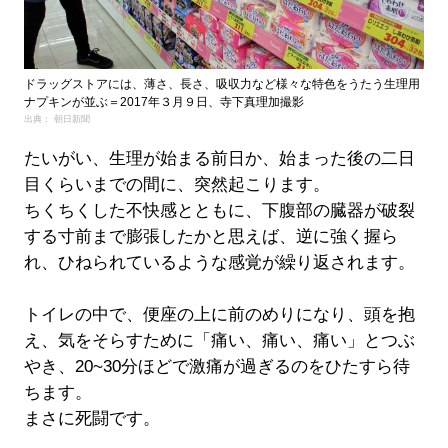
ドラッグストアには、薄さ、長さ、吸収力など様々な特色をうたう生理用
ナプキンが並ぶ＝2017年３月９日、寺下真理加撮影
出典： 朝日新聞
たいがい、生理が始まる前日か、始まった後の二日
目くらいまでの間に、突然起こります。
ちくちくした不快感とともに、下腹部の臓器が破裂
する寸前まで膨張したかと思えば、逆に強く握ら
れ、ひねられているような感覚が繰り返されます。
トイレの中で、便座の上に前のめりになり、頭を抱
え、気をそらすために「痛い、痛い、痛い」とつぶ
やき、20~30分ほどで激痛が過ぎるのをひたすら待
ちます。
まさに死闘です。