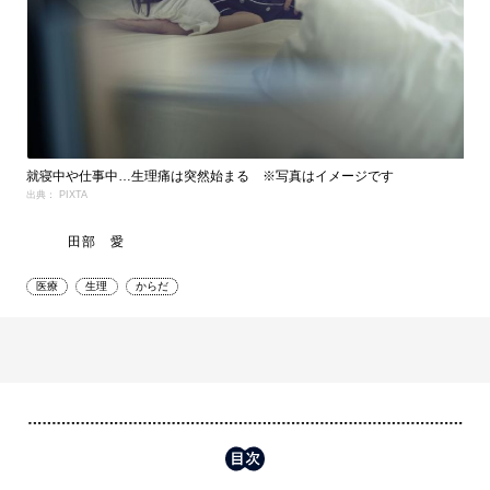
就寝中や仕事中…生理痛は突然始まる ※写真はイメージです
出典： PIXTA
田部 愛
医療
生理
からだ