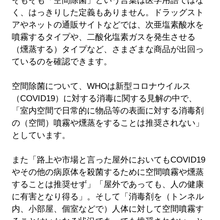
そもそも「空間除菌」という言葉は医学用語ではな
く、はっきりした定義もありません。ドラッグスト
アやネットの通販サイトなどでは、次亜塩素酸水を
噴霧するタイプや、二酸化塩素ガスを発生させる
（燻蒸する）タイプなど、さまざまな商品が出回っ
ているのを確認できます。
空間除菌について、WHOは新型コロナウイルス
（COVID19）に対する消毒に関する見解の中で、
「室内空間で日常的に物品等の表面に対する消毒剤
の（空間）噴霧や燻蒸をすることは推奨されない」
としています。
また「路上や市場と言った屋外においてもCOVID19
やその他の病原体を殺菌するために空間噴霧や燻蒸
することは推奨せず」「屋外であっても、人の健康
に有害となり得る」。そして「消毒剤を（トンネル
内、小部屋、個室などで）人体に対して空間噴霧す