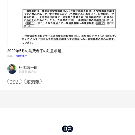
2020年5月の消費者庁の注意喚起。
出典：
消費者庁
朽木誠一郎
朝日新聞記者
コロナ
空間除菌