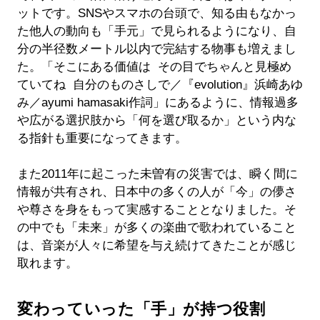
ットです。SNSやスマホの台頭で、知る由もなかっ
た他人の動向も「手元」で見られるようになり、自
分の半径数メートル以内で完結する物事も増えまし
た。「そこにある価値は その目でちゃんと見極め
ていてね 自分のものさしで／『evolution』浜崎あゆ
み／ayumi hamasaki作詞」にあるように、情報過多
や広がる選択肢から「何を選び取るか」という内な
る指針も重要になってきます。
また2011年に起こった未曽有の災害では、瞬く間に
情報が共有され、日本中の多くの人が「今」の儚さ
や尊さを身をもって実感することとなりました。そ
の中でも「未来」が多くの楽曲で歌われていること
は、音楽が人々に希望を与え続けてきたことが感じ
取れます。
変わっていった「手」が持つ役割