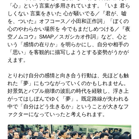
「心」という言葉が多用されています。「いま 君ら
しくない 言葉をきいた 心が騒いでる／『君が、嘘
を、ついた』オフコース／小田和正作詞」「ぼくの
心のやわらかい場所を 今でもまだしめつける／『夜
空ノムコウ』SMAP／スガシカオ作詞」など、心と
いう「感情の在りか」を明らかにし、自分や相手の
「思い」を客観的に描写しようとする姿勢がうかが
えます。
とりわけ自分の感情と向き合う行動は、先ほども触
れた「夢」にもつながっていくのかもしれません。
好景気とバブル崩壊の波乱の時代を経験し、浮き上
がってはしぼんでゆく「夢」。既定路線が失われる
中で「自分はどう生きるか」ということが大きなフ
ァクターになっていったと考えられます。