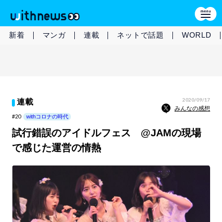
新着
マンガ
連載
ネットで話題
WORLD
2020/09/17
連載
みんなの感想
#20
withコロナの時代
試行錯誤のアイドルフェス @JAMの現場
で感じた運営の情熱