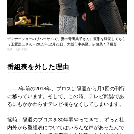
ディナーショーのリハーサルで、妻の青田典子さんに髪形を確認してもら
う玉置浩二さん＝2015年12月21日、大阪市中央区、伊藤菜々子撮影
出典： 朝日新聞
番組表を外した理由
――2年前の2018年、ブロスは隔週から月1回の刊行
に移っています。そして、この時、テレビ雑誌であ
るにもかかわらずテレビ欄をなくしてしまいます。
篠﨑：隔週のブロスを30年弱やってきて、ずっと社
内外から番組表についてはいろんな声があったんで