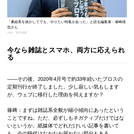
「番組表を抜かしてでも、やりたい特集があった」と語る編集者・塚崎雄
也さん
出典： 朝日新聞
今なら雑誌とスマホ、両方に応えられ
る
――その後、2020年4月号で約33年続いたブロスの
定期刊行が終了しました。少し寂しい気もします
が、ウェブに移行した理由を伺えますか？
篠﨑：まずは雑誌系全般が縮小傾向にあったという
ことですね。ただ、必ずしもネガティブだけではな
いというか。紙媒体でどれだけいい記事を書いて
も、今の時代はなかなか届かない部分もある。