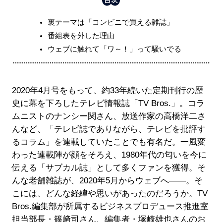
裏テーマは「コンビニで買える雑誌」
番組表を外した理由
ウェブに触れて「ワ～！」って騒いでる
2020年4月号をもって、約33年続いた定期刊行の歴
史に幕を下ろしたテレビ情報誌「TV Bros.」。コラ
ムニストのナンシー関さん、放送作家の高橋洋二さ
んなど、「テレビ誌でありながら、テレビを批評す
るコラム」を連載していたことでも有名だ。一風変
わった連載陣が顔をそろえ、1980年代の匂いを今に
伝える「サブカル誌」として多くファンを獲得。そ
んな老舗雑誌が、2020年5月からウェブへ――。そ
こには、どんな経緯や思いがあったのだろうか。TV
Bros.編集部が所属するビジネスプロデュース推進室
担当部長・篠﨑司さん、編集者・塚崎雄也さんのお