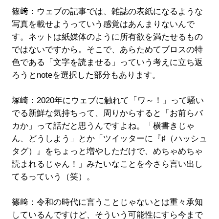
篠﨑：ウェブの記事では、雑誌の表紙になるような
写真を載せようっていう感覚はあんまりないんで
す。ネットは紙媒体のように所有欲を満たせるもの
ではないですから。そこで、あらためてブロスの特
色である「文字を読ませる」っていう考えに立ち返
ろうとnoteを選択した部分もあります。
塚崎：2020年にウェブに触れて「ワ～！」って騒い
でる新鮮な気持ちって、周りからすると「お前らバ
カか」って話だと思うんですよね。「横書きじゃ
ん、どうしよう」とか「ツイッターに『♯（ハッシュ
タグ）』をちょっと増やしただけで、めちゃめちゃ
読まれるじゃん！」みたいなことを今さら言い出し
てるっていう（笑）。
篠﨑：令和の時代に言うことじゃないとは重々承知
しているんですけど、そういう可能性にすら今まで