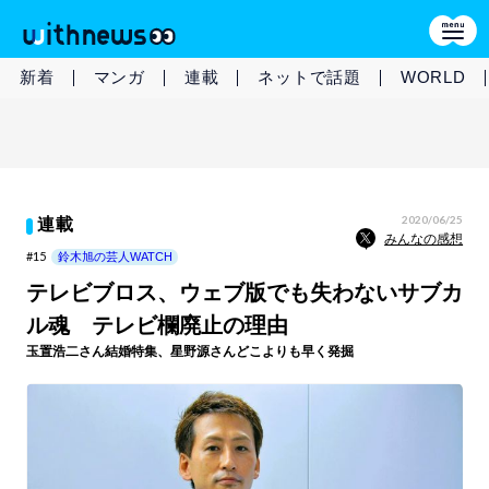
新着
マンガ
連載
ネットで話題
WORLD
2020/06/25
連載
みんなの感想
#15
鈴木旭の芸人WATCH
テレビブロス、ウェブ版でも失わないサブカ
ル魂 テレビ欄廃止の理由
玉置浩二さん結婚特集、星野源さんどこよりも早く発掘