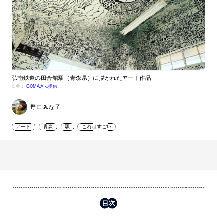
弘南鉄道の田舎館駅（青森県）に描かれたアート作品
出典：
GOMAさん提供
野口みな子
アート
青森
駅
これはすごい