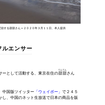
配信する甜甜さん＝２０２０年３月１１日、本人提供
フルエンサー
てんてん
サーとして活動する、東京在住の
甜甜
さん
。中国版ツイッター
「ウェイボー」
で２４５
かし、中国のネット生放送で日本の商品を販