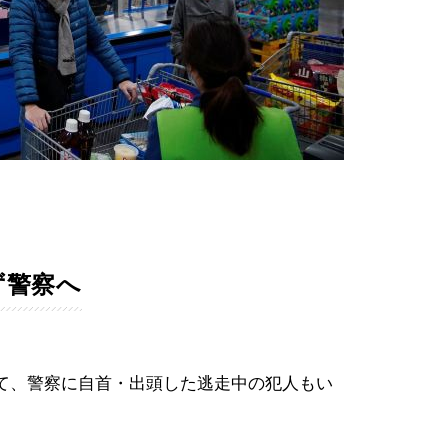
ず警察へ
て、警察に自首・出頭した逃走中の犯人もい