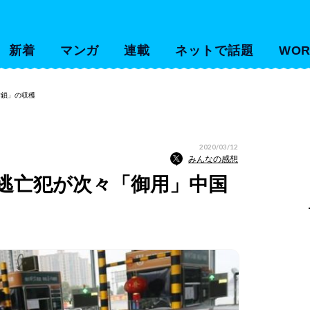
新着
マンガ
連載
ネットで話題
WOR
封鎖」の収穫
2020/03/12
みんなの感想
逃亡犯が次々「御用」中国