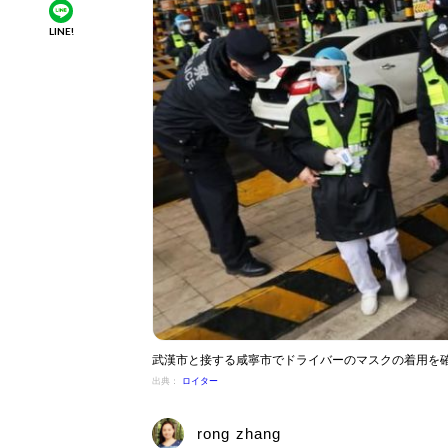
LINE!
武漢市と接する咸寧市でドライバーのマスクの着用を確か
出典：
ロイター
rong zhang