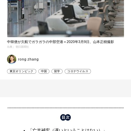
中韓便が欠航でガラガラの中部空港＝2020年3月9日、山本正樹撮影
出典： 朝日新聞社
rong zhang
東京オリンピック
中国
留学
コロナウイルス
「亡羊補牢（遅いということはない）」