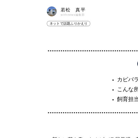
若松 真平
withnews編集部
ネットで話題ふりかえり
カピバ
こんな
飼育担