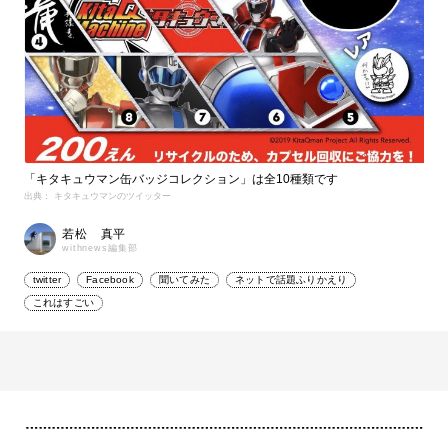
「キタキュウマン缶バッジコレクション」は全10種類です
出典： キタキュウマンのツイッター
若松 真平
withnews編集部
twitter
Facebook
聞いてみた
ネットで話題ふりかえり
これはすごい